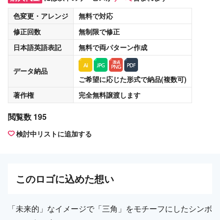
色変更・アレンジ
無料
で対応
修正回数
無制限
で修正
日本語英語表記
無料
で両パターン作成
データ納品
ご希望に応じた形式で納品(複数可)
著作権
完全無料譲渡
します
閲覧数 195
検討中リストに追加する
この
ロゴ
に込めた想い
「未来的」なイメージで「三角」をモチーフにしたシンボ