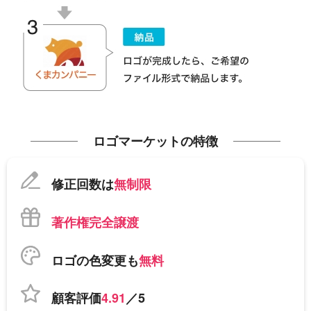
ロゴマーケットの特徴
修正回数は
無制限
著作権完全譲渡
ロゴの色変更も
無料
顧客評価
4.91
／5