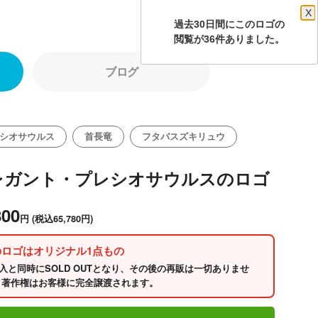
X
過去30日間にこのロゴの
閲覧が36件ありました。
ブログ
シオサウルス
首長竜
フタバスズキリュウ
レガント・プレシオサウルスのロゴ
800
円
(税込65,780円)
のロゴはオリジナル1点もの
入と同時にSOLD OUTとなり、その後の再販は一切ありませ
 著作権はお客様に完全譲渡されます。