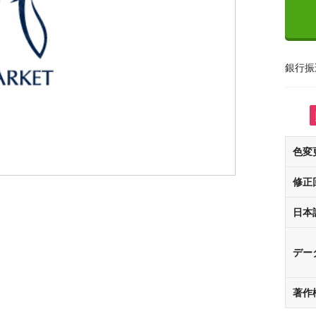
銀行振
色変
修正
日本
デー
著作