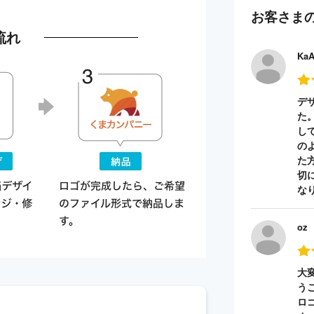
お客さま
流れ
Ka
デ
た
し
の
た
切
な
oz
大
う
ロ