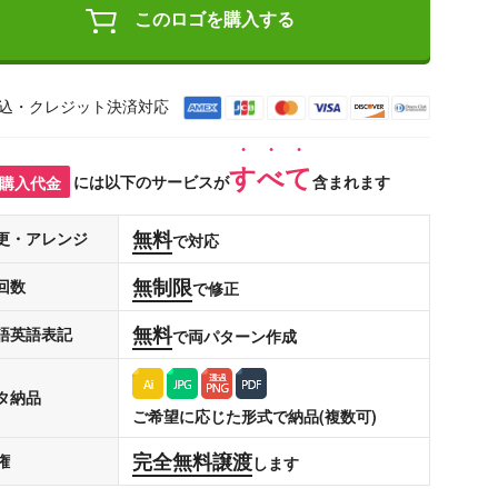
このロゴを購入する
込・クレジット決済対応
すべて
購入代金
には以下のサービスが
含まれます
無料
更・アレンジ
で対応
無制限
回数
で修正
無料
語英語表記
で両パターン作成
タ納品
ご希望に応じた形式で納品(複数可)
完全無料譲渡
権
します