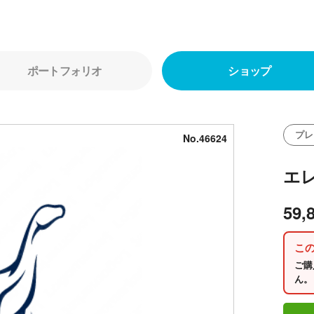
ポートフォリオ
ショップ
プレ
No.46624
エ
59,
こ
ご購
ん。