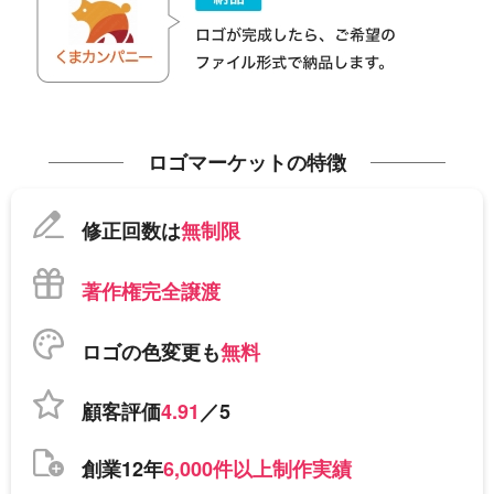
ロゴマーケットの特徴
修正回数は
無制限
著作権完全譲渡
ロゴの色変更も
無料
顧客評価
4.91
／5
創業12年
6,000件以上制作実績