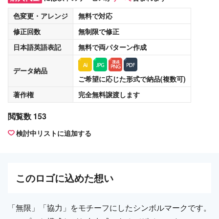
色変更・アレンジ
無料
で対応
修正回数
無制限
で修正
日本語英語表記
無料
で両パターン作成
データ納品
ご希望に応じた形式で納品(複数可)
著作権
完全無料譲渡
します
閲覧数 153
検討中リストに追加する
この
ロゴ
に込めた想い
「無限」「協力」をモチーフにしたシンボルマークです。