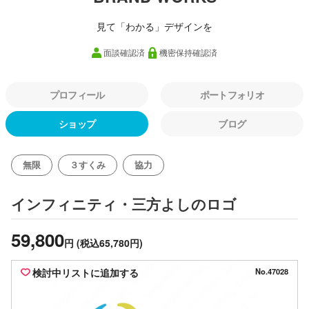
見て「わかる」デザインを
面談確認済
機密保持確認済
プロフィール
ポートフォリオ
ショップ
ブログ
無限
３すくみ
協力
のロゴ
インフィニティ・三方よし
59,800
円
(税込65,780円)
検討中リストに追加する
No.47028