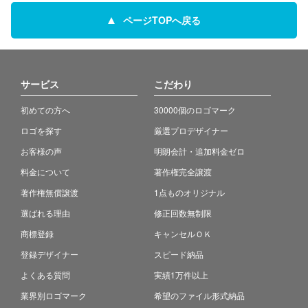
ページTOPへ戻る
サービス
こだわり
初めての方へ
30000個のロゴマーク
ロゴを探す
厳選プロデザイナー
お客様の声
明朗会計・追加料金ゼロ
料金について
著作権完全譲渡
著作権無償譲渡
1点ものオリジナル
選ばれる理由
修正回数無制限
商標登録
キャンセルＯＫ
登録デザイナー
スピード納品
よくある質問
実績1万件以上
業界別ロゴマーク
希望のファイル形式納品