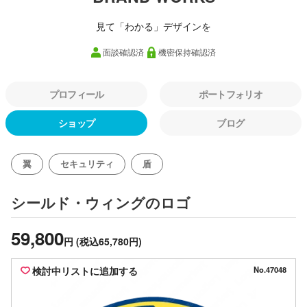
見て「わかる」デザインを
面談確認済
機密保持確認済
プロフィール
ポートフォリオ
ショップ
ブログ
翼
セキュリティ
盾
のロゴ
シールド・ウィング
59,800
円
(税込65,780円)
検討中リストに追加する
No.47048