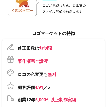
ロゴマーケットの特徴
修正回数は
無制限
著作権完全譲渡
ロゴの色変更も
無料
顧客評価
4.91
／5
創業12年
6,000件以上制作実績