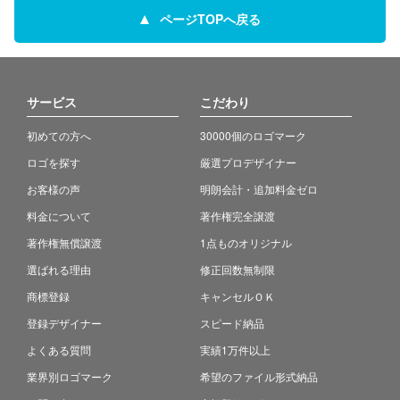
ページTOPへ戻る
サービス
こだわり
初めての方へ
30000個のロゴマーク
ロゴを探す
厳選プロデザイナー
お客様の声
明朗会計・追加料金ゼロ
料金について
著作権完全譲渡
著作権無償譲渡
1点ものオリジナル
選ばれる理由
修正回数無制限
商標登録
キャンセルＯＫ
登録デザイナー
スピード納品
よくある質問
実績1万件以上
業界別ロゴマーク
希望のファイル形式納品