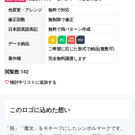
色変更・アレンジ
無料
で対応
修正回数
無制限
で修正
日本語英語表記
無料
で両パターン作成
データ納品
ご希望に応じた形式で納品(複数可)
著作権
完全無料譲渡
します
閲覧数 142
検討中リストに追加する
この
ロゴ
に込めた想い
「猫」「魔女」をモチーフにしたシンボルマークです。