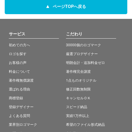
ページTOPへ戻る
サービス
こだわり
初めての方へ
30000個のロゴマーク
ロゴを探す
厳選プロデザイナー
お客様の声
明朗会計・追加料金ゼロ
料金について
著作権完全譲渡
著作権無償譲渡
1点ものオリジナル
選ばれる理由
修正回数無制限
商標登録
キャンセルＯＫ
登録デザイナー
スピード納品
よくある質問
実績1万件以上
業界別ロゴマーク
希望のファイル形式納品