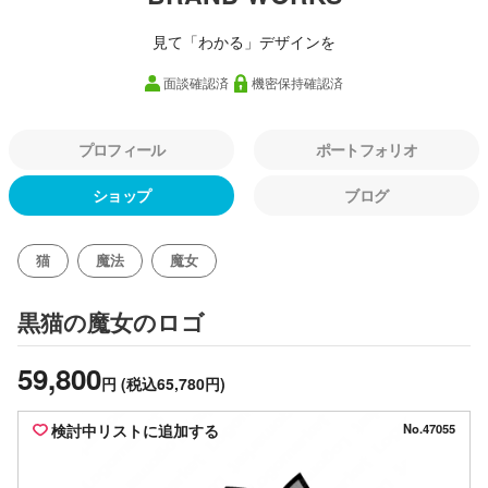
見て「わかる」デザインを
面談確認済
機密保持確認済
プロフィール
ポートフォリオ
ショップ
ブログ
猫
魔法
魔女
のロゴ
黒猫の魔女
59,800
円
(税込65,780円)
検討中リストに追加する
No.47055