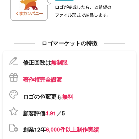
ロゴマーケットの特徴
修正回数は
無制限
著作権完全譲渡
ロゴの色変更も
無料
顧客評価
4.91
／5
創業12年
6,000件以上制作実績