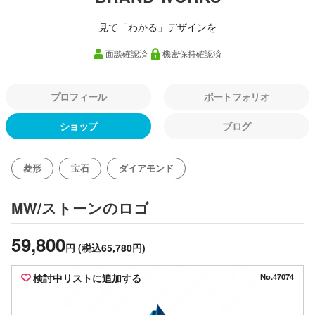
見て「わかる」デザインを
面談確認済
機密保持確認済
プロフィール
ポートフォリオ
ショップ
ブログ
菱形
宝石
ダイアモンド
のロゴ
MW/ストーン
59,800
円
(税込65,780円)
検討中リストに追加する
No.47074