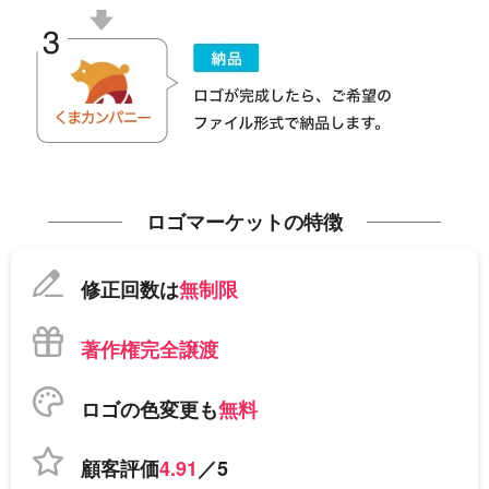
ロゴマーケットの特徴
修正回数は
無制限
著作権完全譲渡
ロゴの色変更も
無料
顧客評価
4.91
／5