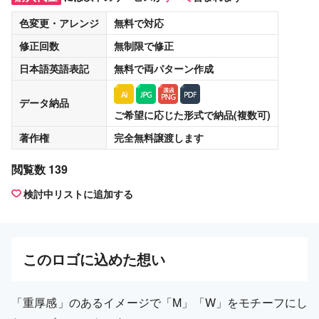
色変更・アレンジ
無料
で対応
修正回数
無制限
で修正
日本語英語表記
無料
で両パターン作成
データ納品
ご希望に応じた形式で納品(複数可)
著作権
完全無料譲渡
します
閲覧数 139
検討中リストに追加する
この
ロゴ
に込めた想い
「重厚感」のあるイメージで「M」「W」をモチーフにし