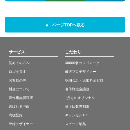
ページTOPへ戻る
サービス
こだわり
初めての方へ
30000個のロゴマーク
ロゴを探す
厳選プロデザイナー
お客様の声
明朗会計・追加料金ゼロ
料金について
著作権完全譲渡
著作権無償譲渡
1点ものオリジナル
選ばれる理由
修正回数無制限
商標登録
キャンセルＯＫ
登録デザイナー
スピード納品