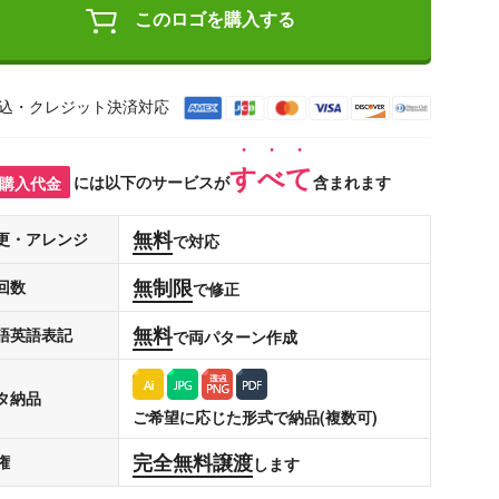
このロゴを購入する
込・クレジット決済対応
すべて
購入代金
には以下のサービスが
含まれます
無料
更・アレンジ
で対応
無制限
回数
で修正
無料
語英語表記
で両パターン作成
タ納品
ご希望に応じた形式で納品(複数可)
完全無料譲渡
権
します