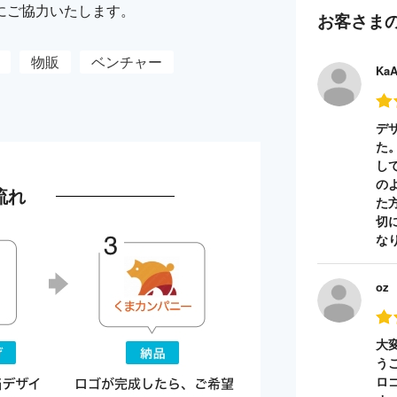
にご協力いたします。
お客さま
物販
ベンチャー
Ka
デ
た
し
の
流れ
た
切
な
oz
大
う
ロ