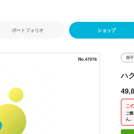
ポートフォリオ
ショップ
握手
No.47076
ハ
49,
こ
ご購
ん。