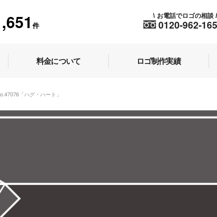
1,651
お電話でロゴの相談
\
0120-962-16
件
料金について
ロゴ制作実績
No.47076「ハグ・ハート」