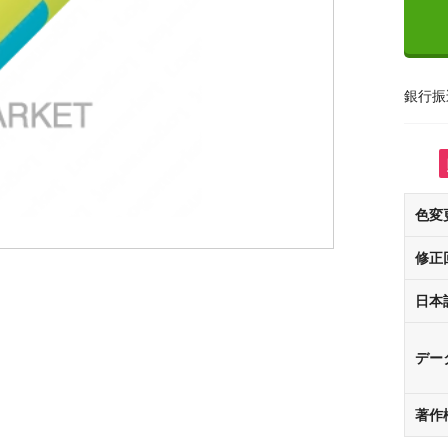
銀行振
色変
修正
日本
デー
著作