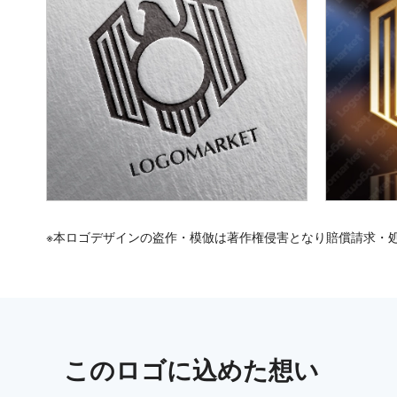
※本ロゴデザインの盗作・模倣は著作権侵害となり賠償請求・
この
ロゴ
に込めた想い