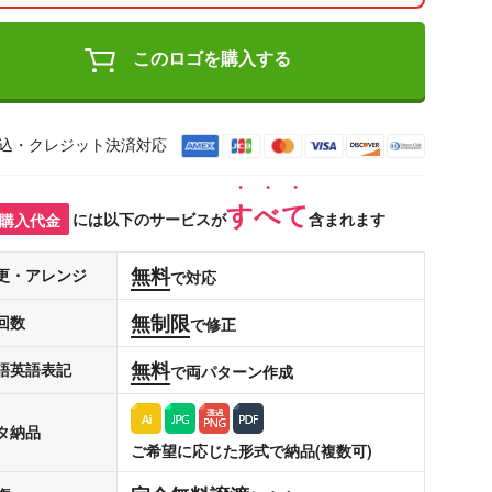
このロゴを購入する
込・クレジット決済対応
すべて
購入代金
には以下のサービスが
含まれます
無料
更・アレンジ
で対応
無制限
回数
で修正
無料
語英語表記
で両パターン作成
タ納品
ご希望に応じた形式で納品(複数可)