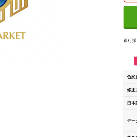
銀行振
色変
修正
日本
デー