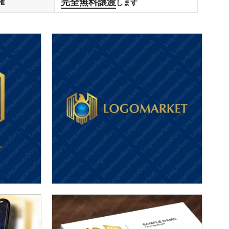
完全無料譲渡
権
します