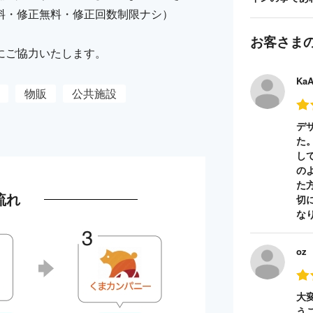
料・修正無料・修正回数制限ナシ）
お客さま
にご協力いたします。
Ka
物販
公共施設
デ
た
し
の
た
流れ
切
な
oz
大
う