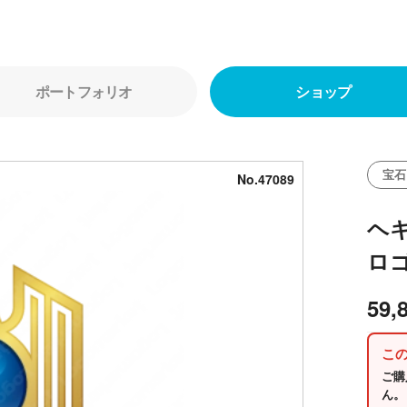
ポートフォリオ
ショップ
宝石
No.47089
ヘ
ロ
59,
こ
ご購
ん。