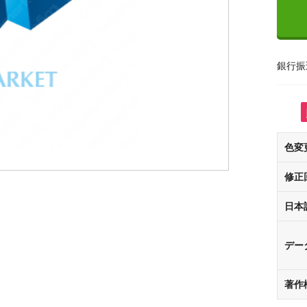
銀行振
色変
修正
日本
デー
著作