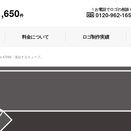
1,650
お電話でロゴの相談
\
0120-962-16
件
料金について
ロゴ制作実績
No.47099「連結するキューブ」