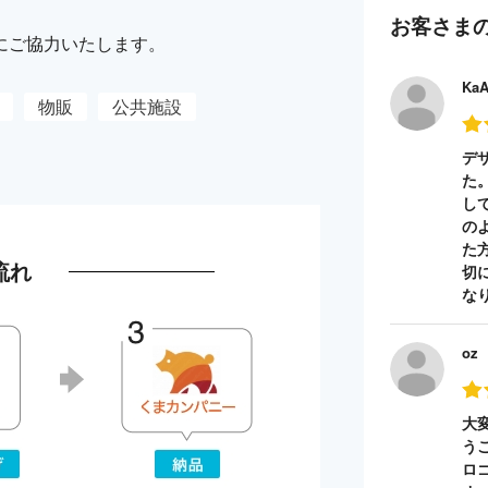
お客さま
にご協力いたします。
Ka
物販
公共施設
デ
た
し
の
た
流れ
切
な
oz
大
う
ロ