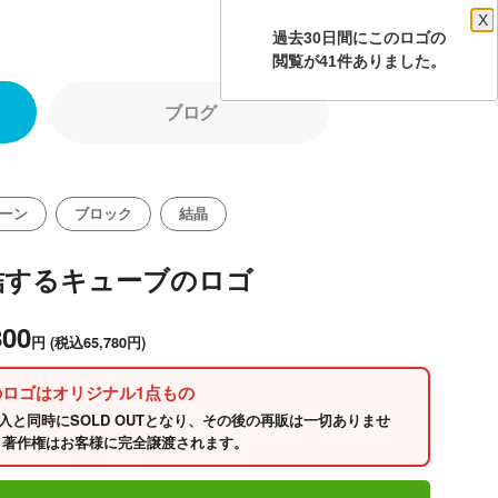
X
過去30日間にこのロゴの
閲覧が41件ありました。
ブログ
ーン
ブロック
結晶
結するキューブのロゴ
800
円
(税込65,780円)
のロゴはオリジナル1点もの
入と同時にSOLD OUTとなり、その後の再販は一切ありませ
 著作権はお客様に完全譲渡されます。