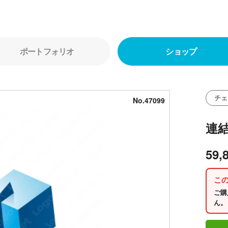
ポートフォリオ
ショップ
チェ
No.47099
連
59,
こ
ご購
ん。