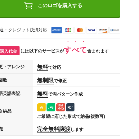
このロゴを購入する
込・クレジット決済対応
すべて
購入代金
には以下のサービスが
含まれます
無料
更・アレンジ
で対応
無制限
回数
で修正
無料
語英語表記
で両パターン作成
タ納品
ご希望に応じた形式で納品(複数可)
完全無料譲渡
権
します