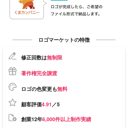
ロゴマーケットの特徴
修正回数は
無制限
著作権完全譲渡
ロゴの色変更も
無料
顧客評価
4.91
／5
創業12年
6,000件以上制作実績