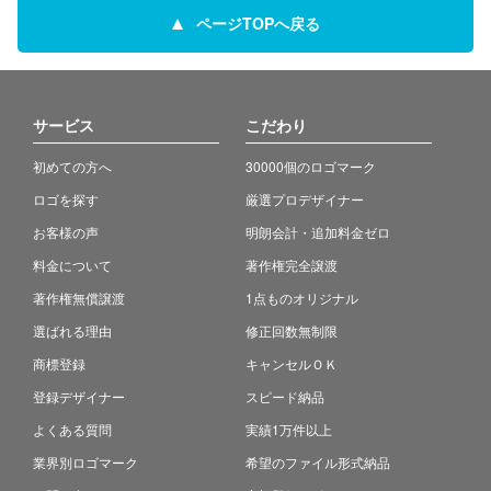
ページTOPへ戻る
サービス
こだわり
初めての方へ
30000個のロゴマーク
ロゴを探す
厳選プロデザイナー
お客様の声
明朗会計・追加料金ゼロ
料金について
著作権完全譲渡
著作権無償譲渡
1点ものオリジナル
選ばれる理由
修正回数無制限
商標登録
キャンセルＯＫ
登録デザイナー
スピード納品
よくある質問
実績1万件以上
業界別ロゴマーク
希望のファイル形式納品