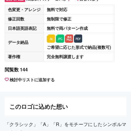
色変更・アレンジ
無料
で対応
修正回数
無制限
で修正
日本語英語表記
無料
で両パターン作成
データ納品
ご希望に応じた形式で納品(複数可)
著作権
完全無料譲渡
します
閲覧数 144
検討中リストに追加する
この
ロゴ
に込めた想い
「クラシック」「A」「R」をモチーフにしたシンボルマ