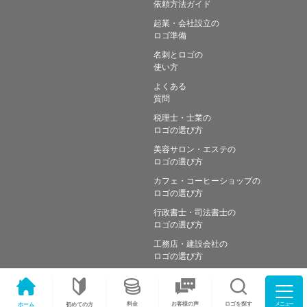
依頼方法ガイド
起業・会社設立の
ロゴ準備
名刺とロゴの
使い方
よくある
質問
税理士・士業の
ロゴの選び方
美容サロン・エステの
ロゴの選び方
カフェ・コーヒーショップの
ロゴの選び方
行政書士・司法書士の
ロゴの選び方
工務店・建設会社の
ロゴの選び方
メニュー
料金
ロゴを探す
お客様の声
ホーム
初めての方
Copyright © Simple works Inc. All Rights Reserved.