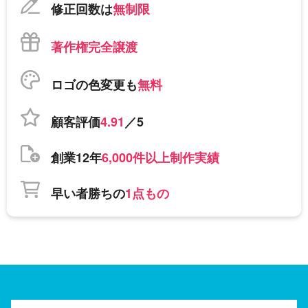
修正回数は
無制限
著作権完全譲渡
ロゴの色変更も
無料
顧客評価
4.91
／5
創業12年
6,000件以上制作実績
早い者勝ちの
1点もの