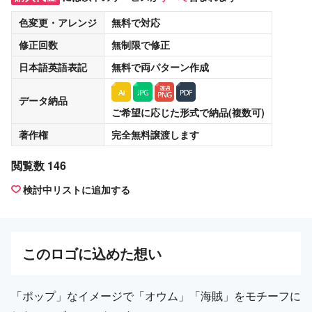
色変更・アレンジ
無料
で対応
修正回数
無制限
で修正
日本語英語表記
無料
で両パターン作成
データ納品
ご希望に応じた形式で納品(複数可)
著作権
完全無料譲渡
します
閲覧数 146
検討中リストに追加する
この
ロゴ
に込めた想い
「ポップ」なイメージで「オウム」「海賊」をモチーフに