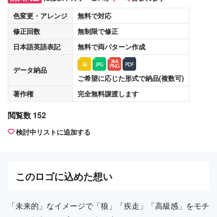
色変更・アレンジ
無料
で対応
修正回数
無制限
で修正
日本語英語表記
無料
で両パターン作成
データ納品
ご希望に応じた形式で納品(複数可)
著作権
完全無料譲渡
します
閲覧数 152
検討中リストに追加する
この
ロゴ
に込めた想い
「未来的」なイメージで「狼」「疾走」「高級感」をモチ