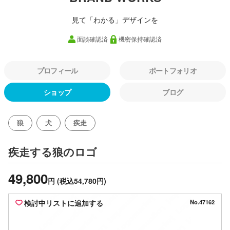
見て「わかる」デザインを
面談確認済
機密保持確認済
プロフィール
ポートフォリオ
ショップ
ブログ
狼
犬
疾走
のロゴ
疾走する狼
49,800
円
(税込54,780円)
検討中リストに追加する
No.47162