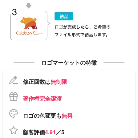
ロゴマーケットの特徴
修正回数は
無制限
著作権完全譲渡
ロゴの色変更も
無料
顧客評価
4.91
／5