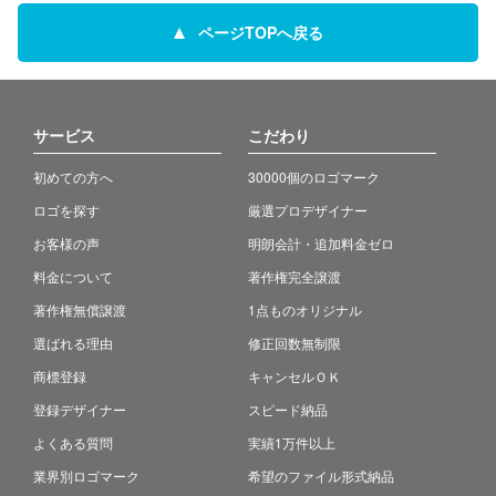
ページTOPへ戻る
サービス
こだわり
初めての方へ
30000個のロゴマーク
ロゴを探す
厳選プロデザイナー
お客様の声
明朗会計・追加料金ゼロ
料金について
著作権完全譲渡
著作権無償譲渡
1点ものオリジナル
選ばれる理由
修正回数無制限
商標登録
キャンセルＯＫ
登録デザイナー
スピード納品
よくある質問
実績1万件以上
業界別ロゴマーク
希望のファイル形式納品