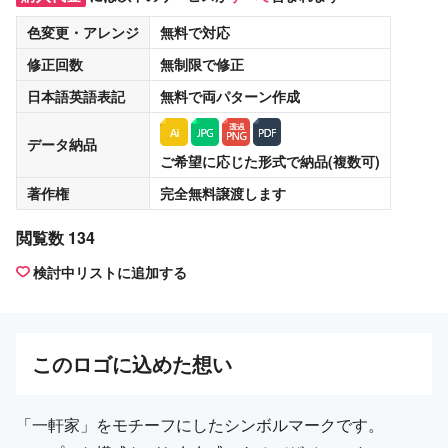
色変更・アレンジ
無料
で対応
修正回数
無制限
で修正
日本語英語表記
無料
で両パターン作成
データ納品
ご希望に応じた形式で納品(複数可)
著作権
完全無料譲渡
します
閲覧数 134
検討中リストに追加する
この
ロゴ
に込めた想い
「一軒家」をモチーフにしたシンボルマークです。