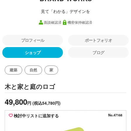
見て「わかる」デザインを
面談確認済
機密保持確認済
プロフィール
ポートフォリオ
ショップ
ブログ
建築
自然
家
のロゴ
木と家と庭
49,800
円
(税込54,780円)
検討中リストに追加する
No.47168