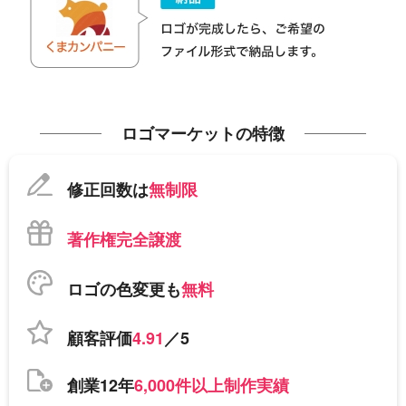
ロゴマーケットの特徴
修正回数は
無制限
著作権完全譲渡
ロゴの色変更も
無料
顧客評価
4.91
／5
創業12年
6,000件以上制作実績