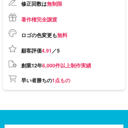
修正回数は
無制限
著作権完全譲渡
ロゴの色変更も
無料
顧客評価
4.91
／5
創業12年
6,000件以上制作実績
早い者勝ちの
1点もの