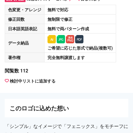
色変更・アレンジ
無料
で対応
修正回数
無制限
で修正
日本語英語表記
無料
で両パターン作成
データ納品
ご希望に応じた形式で納品(複数可)
著作権
完全無料譲渡
します
閲覧数 112
検討中リストに追加する
この
ロゴ
に込めた想い
「シンプル」なイメージで「フェニックス」をモチーフに