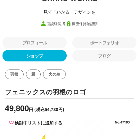
見て「わかる」デザインを
面談確認済
機密保持確認済
プロフィール
ポートフォリオ
ショップ
ブログ
羽根
翼
火の鳥
のロゴ
フェニックスの羽根
49,800
円
(税込54,780円)
検討中リストに追加する
No.47193