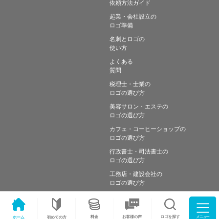
依頼方法ガイド
起業・会社設立の
ロゴ準備
名刺とロゴの
使い方
よくある
質問
税理士・士業の
ロゴの選び方
美容サロン・エステの
ロゴの選び方
カフェ・コーヒーショップの
ロゴの選び方
行政書士・司法書士の
ロゴの選び方
工務店・建設会社の
ロゴの選び方
メニュー
料金
ロゴを探す
お客様の声
ホーム
初めての方
Copyright © Simple works Inc. All Rights Reserved.