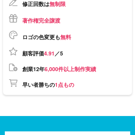
修正回数は
無制限
著作権完全譲渡
ロゴの色変更も
無料
顧客評価
4.91
／5
創業12年
6,000件以上制作実績
早い者勝ちの
1点もの