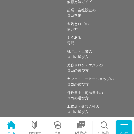
依頼方法ガイド
起業・会社設立の
ロゴ準備
名刺とロゴの
使い方
よくある
質問
税理士・士業の
ロゴの選び方
美容サロン・エステの
ロゴの選び方
カフェ・コーヒーショップの
ロゴの選び方
行政書士・司法書士の
ロゴの選び方
工務店・建設会社の
ロゴの選び方
メニュー
料金
ロゴを探す
お客様の声
ホーム
初めての方
Copyright © Simple works Inc. All Rights Reserved.