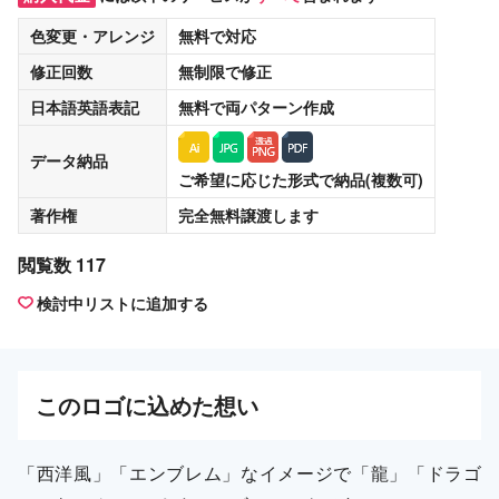
色変更・アレンジ
無料
で対応
修正回数
無制限
で修正
日本語英語表記
無料
で両パターン作成
データ納品
ご希望に応じた形式で納品(複数可)
著作権
完全無料譲渡
します
閲覧数 117
検討中リストに追加する
この
ロゴ
に込めた想い
「西洋風」「エンブレム」なイメージで「龍」「ドラゴ