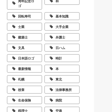
周年記念ロ
和
ゴ
回転寿司
基本知識
士業
大手企業
建築士
弁護士
文具
日ハム
日本語ロゴ
時計
最新情報
本
札幌
東北
校章
法律事務所
生命保険
病院
税理士
空港