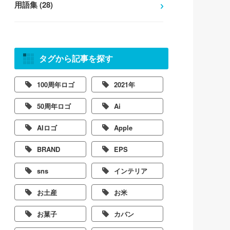
用語集 (28)
タグから記事を探す
100周年ロゴ
2021年
50周年ロゴ
Ai
AIロゴ
Apple
BRAND
EPS
sns
インテリア
お土産
お米
お菓子
カバン