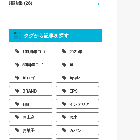
用語集 (28)
タグから記事を探す
100周年ロゴ
2021年
50周年ロゴ
Ai
AIロゴ
Apple
BRAND
EPS
sns
インテリア
お土産
お米
お菓子
カバン