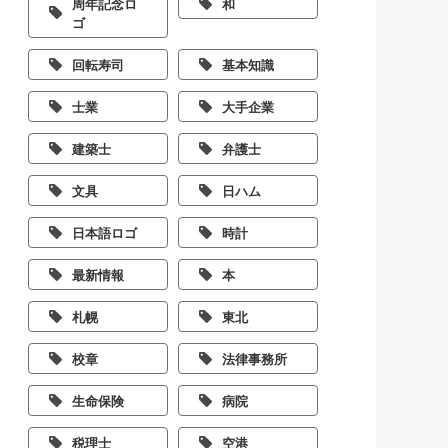
周年記念ロ
和
ゴ
回転寿司
基本知識
士業
大手企業
建築士
弁護士
文具
日ハム
日本語ロゴ
時計
最新情報
本
札幌
東北
校章
法律事務所
生命保険
病院
税理士
空港