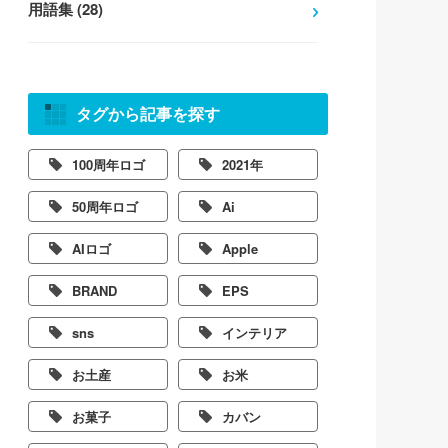
用語集 (28)
タグから記事を探す
100周年ロゴ
2021年
50周年ロゴ
Ai
AIロゴ
Apple
BRAND
EPS
sns
インテリア
お土産
お米
お菓子
カバン