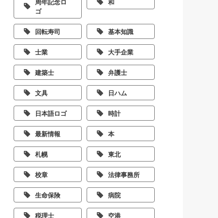
周年記念ロ
和
ゴ
回転寿司
基本知識
士業
大手企業
建築士
弁護士
文具
日ハム
日本語ロゴ
時計
最新情報
本
札幌
東北
校章
法律事務所
生命保険
病院
税理士
空港