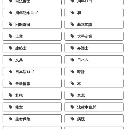
司法書士
周年ロゴ
周年記念ロゴ
和
回転寿司
基本知識
士業
大手企業
建築士
弁護士
文具
日ハム
日本語ロゴ
時計
最新情報
本
札幌
東北
校章
法律事務所
生命保険
病院