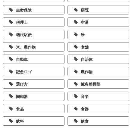
生命保険
病院
税理士
空港
箱根駅伝
米
米、農作物
老舗
自動車
自治体
記念ロゴ
農作物
選び方
鍼灸整骨院
陶磁器
音楽
食品
食器
飲料
飲食