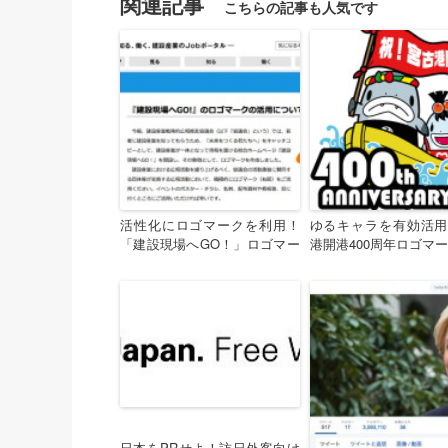
関連記事
活性化にロゴマークを利用！
ゆるキャラを有効活用
「建設現場へGO！」ロゴマー
港開港400周年ロゴマ
ク提供開始
日本をPRせよ！訪日外客向け