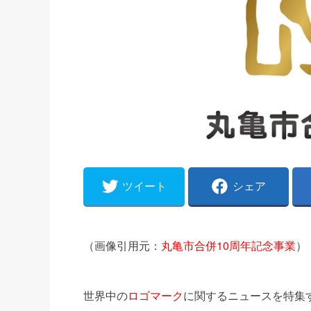
ツイート
シェア
（画像引用元：
丸亀市合併10周年記念事業
）
世界中の
ロゴマーク
に関するニュースを特集