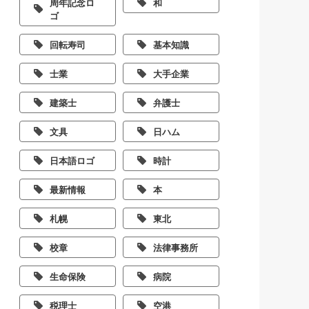
周年記念ロ
和
ゴ
回転寿司
基本知識
士業
大手企業
建築士
弁護士
文具
日ハム
日本語ロゴ
時計
最新情報
本
札幌
東北
校章
法律事務所
生命保険
病院
税理士
空港