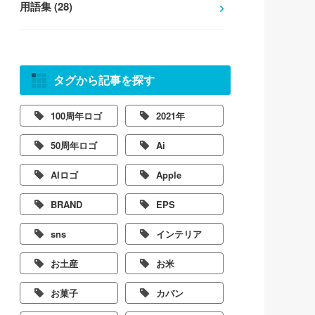
用語集 (28)
タグから記事を探す
100周年ロゴ
2021年
50周年ロゴ
Ai
AIロゴ
Apple
BRAND
EPS
sns
インテリア
お土産
お米
お菓子
カバン