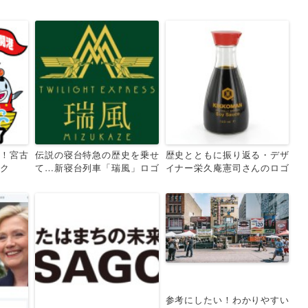
！宮古
伝説の寝台特急の歴史を乗せ
歴史とともに振り返る・デザ
ーク
て…新寝台列車「瑞風」ロゴ
イナー栄久庵憲司さんのロゴ
マーク公開！
マーク
参考にしたい！わかりやすい