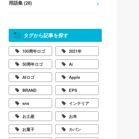
用語集 (28)
タグから記事を探す
100周年ロゴ
2021年
50周年ロゴ
Ai
AIロゴ
Apple
BRAND
EPS
sns
インテリア
お土産
お米
お菓子
カバン