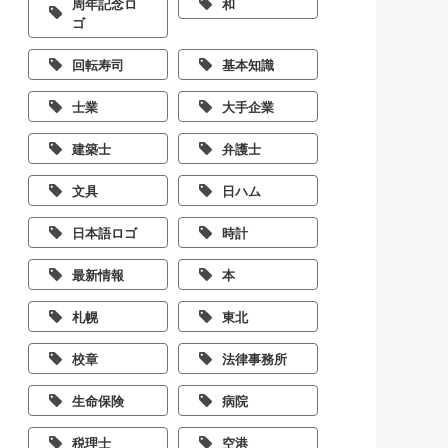
周年記念ロ
和
ゴ
回転寿司
基本知識
士業
大手企業
建築士
弁護士
文具
日ハム
日本語ロゴ
時計
最新情報
本
札幌
東北
校章
法律事務所
生命保険
病院
税理士
空港