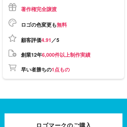
著作権完全譲渡
ロゴの色変更も
無料
顧客評価
4.91
／5
創業12年
6,000件以上制作実績
早い者勝ちの
1点もの
ロゴマークのご購入