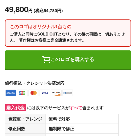
49,800
円
(税込54,780円)
このロゴはオリジナル1点もの
ご購入と同時にSOLD OUTとなり、その後の再販は一切ありませ
ん。 著作権はお客様に完全譲渡されます。
このロゴを購入する
銀行振込・クレジット決済対応
購入代金
には以下のサービスが
すべて
含まれます
色変更・アレンジ
無料
で対応
修正回数
無制限
で修正