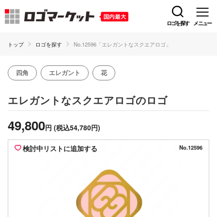
ロゴを探す
メニュー
トップ
ロゴを探す
No.12596「エレガントなスクエアロゴ」
四角
エレガント
花
のロゴ
エレガントなスクエアロゴ
49,800
円
(税込54,780円)
検討中リストに追加する
No.12596