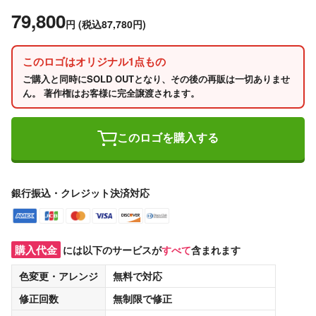
79,800
円
(税込87,780円)
このロゴはオリジナル1点もの
ご購入と同時にSOLD OUTとなり、その後の再販は一切ありませ
ん。 著作権はお客様に完全譲渡されます。
このロゴを購入する
銀行振込・クレジット決済対応
購入代金
には以下のサービスが
すべて
含まれます
色変更・アレンジ
無料
で対応
修正回数
無制限
で修正