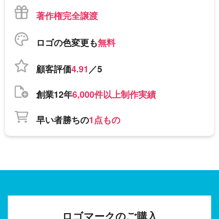
著作権完全譲渡
ロゴの色変更も
無料
顧客評価
4.91
／5
創業12年
6,000件以上制作実績
早い者勝ちの
1点もの
ロゴマークのご購入