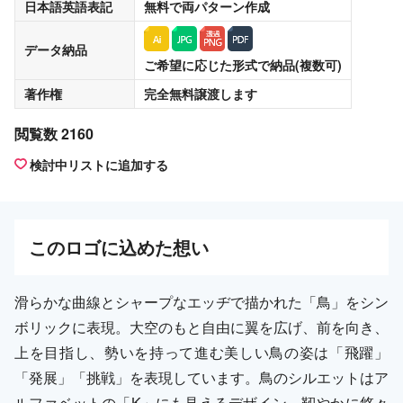
日本語英語表記
無料
で両パターン作成
データ納品
ご希望に応じた形式で納品(複数可)
著作権
完全無料譲渡
します
閲覧数 2160
検討中リストに追加する
この
ロゴ
に込めた想い
滑らかな曲線とシャープなエッヂで描かれた「鳥」をシン
ボリックに表現。大空のもと自由に翼を広げ、前を向き、
上を目指し、勢いを持って進む美しい鳥の姿は「飛躍」
「発展」「挑戦」を表現しています。鳥のシルエットはア
ルファベットの「K」にも見えるデザイン。靭やかに悠々