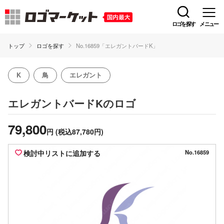
ロゴを探す
メニュー
トップ
ロゴを探す
No.16859「エレガントバードK」
K
鳥
エレガント
のロゴ
エレガントバードK
79,800
円
(税込87,780円)
検討中リストに追加する
No.16859