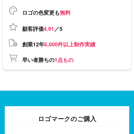
ロゴの色変更も
無料
顧客評価
4.91
／5
創業12年
6,000件以上制作実績
早い者勝ちの
1点もの
ロゴマークのご購入