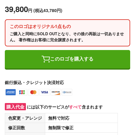
39,800
円
(税込43,780円)
このロゴはオリジナル1点もの
ご購入と同時にSOLD OUTとなり、その後の再販は一切ありませ
ん。 著作権はお客様に完全譲渡されます。
このロゴを購入する
銀行振込・クレジット決済対応
購入代金
には以下のサービスが
すべて
含まれます
色変更・アレンジ
無料
で対応
修正回数
無制限
で修正