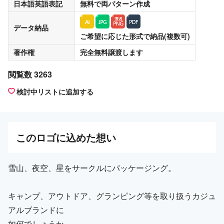
日本語英語表記
無料
で両パターン作成
データ納品
ご希望に応じた形式で納品(複数可)
著作権
完全無料譲渡
します
閲覧数 3263
検討中リストに追加する
この
ロゴ
に込めた想い
雪山、夜空、星をサークルにパッケージング。
キャンプ、アウトドア、グランピング等を取り扱うカジュ
アルブランドに
如何でしょうか。