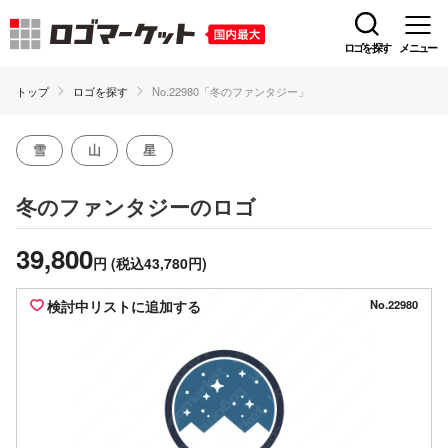
ロゴを探す
メニュー
トップ
ロゴを探す
No.22980「冬のファンタジー」
雪
山
星
のロゴ
冬のファンタジー
39,800
円
(税込43,780円)
検討中リストに追加する
No.22980