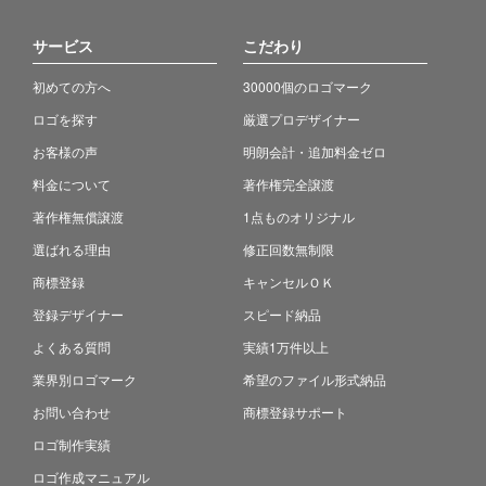
サービス
こだわり
初めての方へ
30000個のロゴマーク
ロゴを探す
厳選プロデザイナー
お客様の声
明朗会計・追加料金ゼロ
料金について
著作権完全譲渡
著作権無償譲渡
1点ものオリジナル
選ばれる理由
修正回数無制限
商標登録
キャンセルＯＫ
登録デザイナー
スピード納品
よくある質問
実績1万件以上
業界別ロゴマーク
希望のファイル形式納品
お問い合わせ
商標登録サポート
ロゴ制作実績
ロゴ作成マニュアル