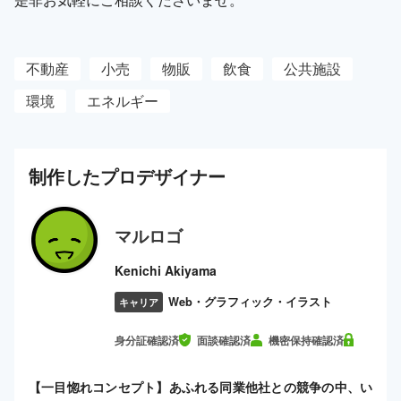
不動産
小売
物販
飲食
公共施設
環境
エネルギー
制作した
プロ
デザイナー
マルロゴ
Kenichi Akiyama
Web・グラフィック・イラスト
キャリア
身分証確認済
面談確認済
機密保持確認済
【一目惚れコンセプト】あふれる同業他社との競争の中、い