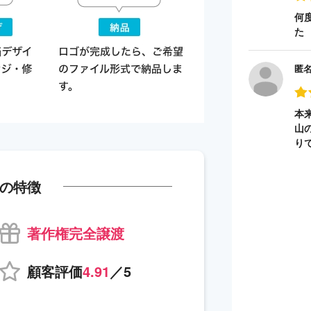
何
た
匿
本
山
り
の特徴
著作権完全譲渡
顧客評価
4.91
／5