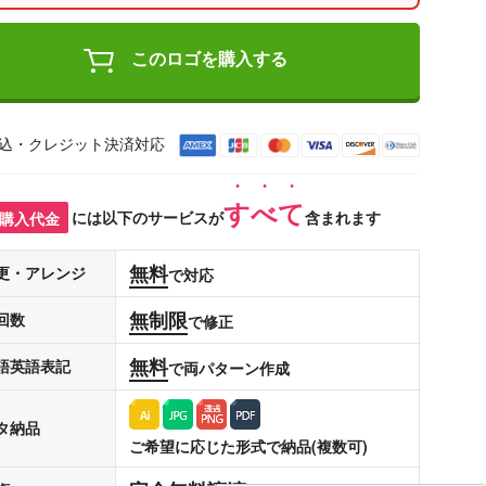
このロゴを購入する
込・クレジット決済対応
すべて
購入代金
には以下のサービスが
含まれます
無料
更・アレンジ
で対応
無制限
回数
で修正
無料
語英語表記
で両パターン作成
タ納品
ご希望に応じた形式で納品(複数可)