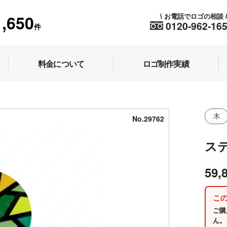
1,650
お電話でロゴの相談
\
0120-962-16
件
料金について
ロゴ制作実績
木
No.29762
ス
59,
こ
ご購
ん。