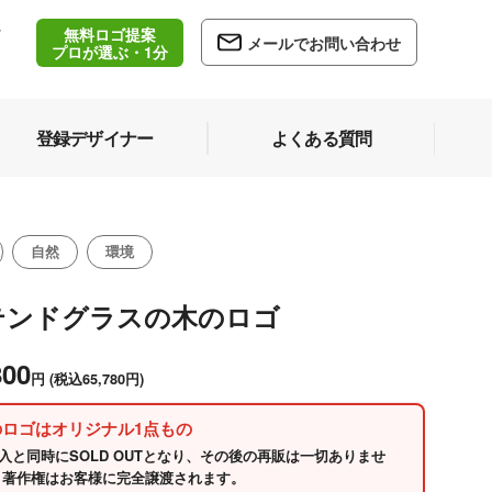
無料ロゴ提案
/
メールでお問い合わせ
5
プロが選ぶ・1分
登録デザイナー
よくある質問
自然
環境
テンドグラスの木のロゴ
800
円
(税込65,780円)
のロゴはオリジナル1点もの
入と同時にSOLD OUTとなり、その後の再販は一切ありませ
 著作権はお客様に完全譲渡されます。