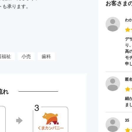
お客さま
トも承ります。
わ
デ
り
高
護福祉
小売
歯科
モ
申
匿
流れ
細
ま
35