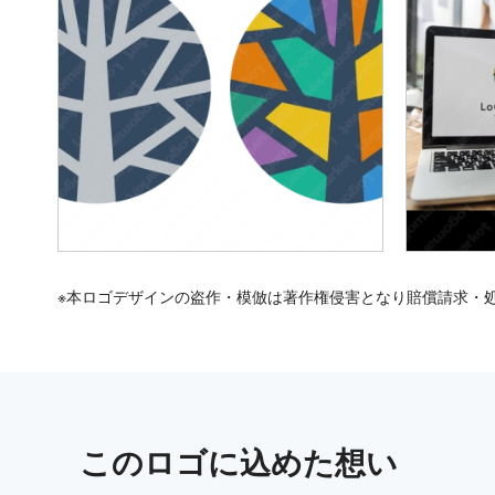
※本ロゴデザインの盗作・模倣は著作権侵害となり賠償請求・
この
ロゴ
に込めた想い