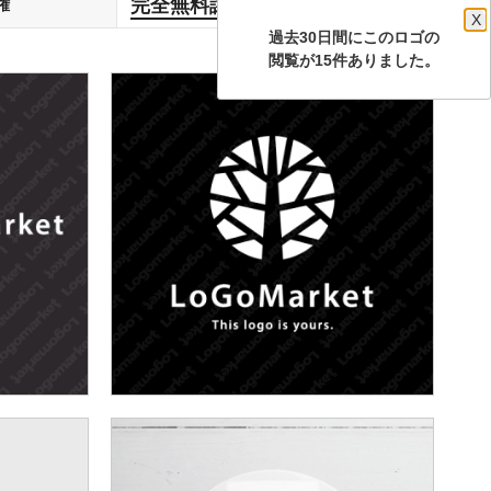
完全無料譲渡
権
します
X
過去30日間にこのロゴの
閲覧が15件ありました。