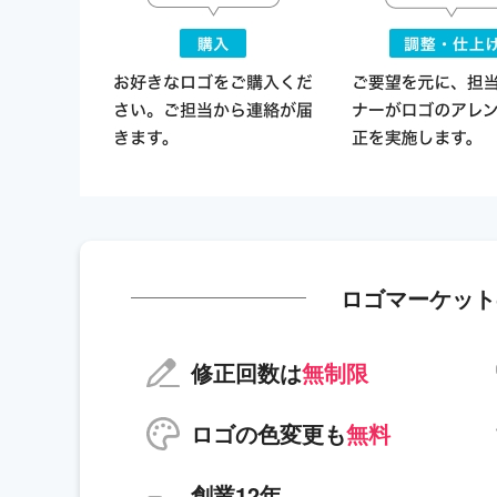
ロゴマーケット
修正回数は
無制限
ロゴの色変更も
無料
創業12年