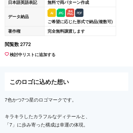
日本語英語表記
無料
で両パターン作成
データ納品
ご希望に応じた形式で納品(複数可)
著作権
完全無料譲渡
します
閲覧数 2772
検討中リストに追加する
この
ロゴ
に込めた想い
7色かつ7つ星のロゴマークです。
キラキラしたカラフルなディテールと、
「7」に歩み寄った構成は幸運の体現。