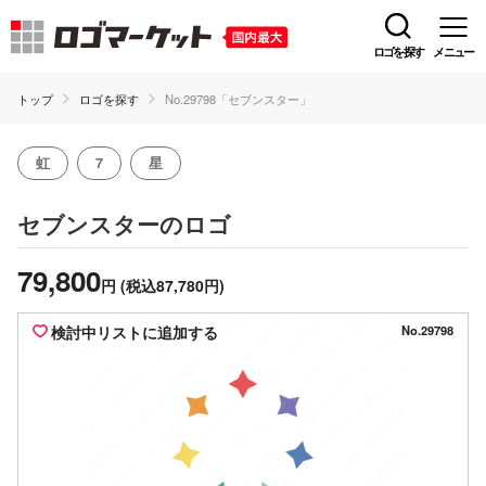
ロゴを探す
メニュー
トップ
ロゴを探す
No.29798「セブンスター」
虹
7
星
のロゴ
セブンスター
79,800
円
(税込87,780円)
検討中リストに追加する
No.29798