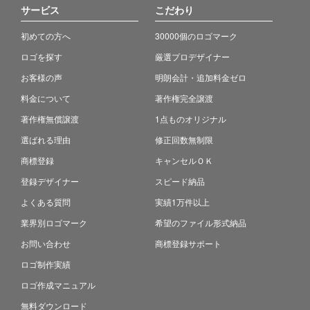
サービス
こだわり
初めての方へ
30000個のロゴマーク
ロゴを探す
厳選プロデザイナー
お客様の声
明朗会計・追加料金ゼロ
料金について
著作権完全譲渡
著作権無償譲渡
1点ものオリジナル
選ばれる理由
修正回数無制限
商標登録
キャンセルＯＫ
登録デザイナー
スピード納品
よくある質問
実績1万件以上
業界別ロゴマーク
希望のファイル形式納品
お問い合わせ
商標登録サポート
ロゴ制作実績
ロゴ作成マニュアル
無料ダウンロード