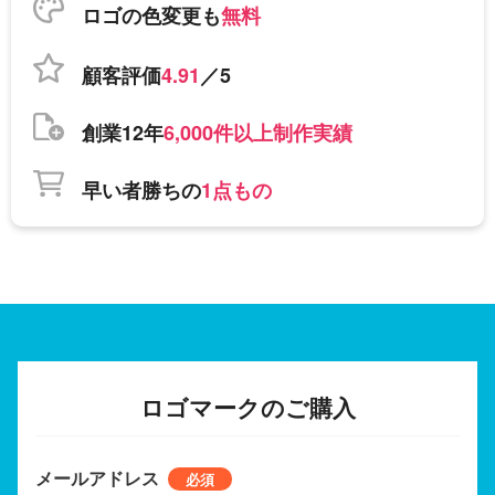
ロゴの色変更も
無料
顧客評価
4.91
／5
創業12年
6,000件以上制作実績
早い者勝ちの
1点もの
ロゴマークのご購入
メールアドレス