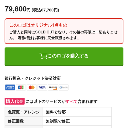
79,800
円
(税込87,780円)
このロゴはオリジナル1点もの
ご購入と同時にSOLD OUTとなり、その後の再販は一切ありませ
ん。 著作権はお客様に完全譲渡されます。
このロゴを購入する
銀行振込・クレジット決済対応
購入代金
には以下のサービスが
すべて
含まれます
色変更・アレンジ
無料
で対応
修正回数
無制限
で修正