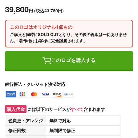
39,800
円
(税込43,780円)
このロゴはオリジナル1点もの
ご購入と同時にSOLD OUTとなり、その後の再販は一切ありませ
ん。 著作権はお客様に完全譲渡されます。
このロゴを購入する
銀行振込・クレジット決済対応
購入代金
には以下のサービスが
すべて
含まれます
色変更・アレンジ
無料
で対応
修正回数
無制限
で修正