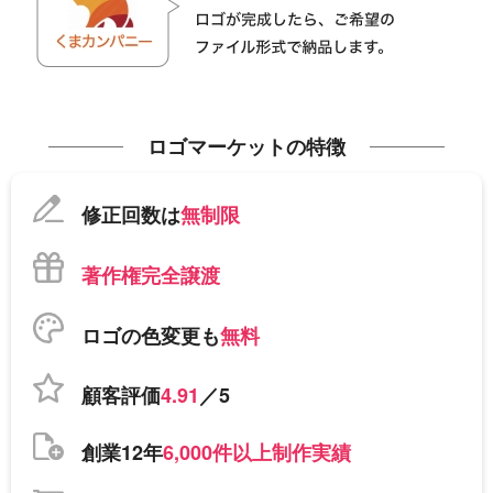
ロゴマーケットの特徴
修正回数は
無制限
著作権完全譲渡
ロゴの色変更も
無料
顧客評価
4.91
／5
創業12年
6,000件以上制作実績