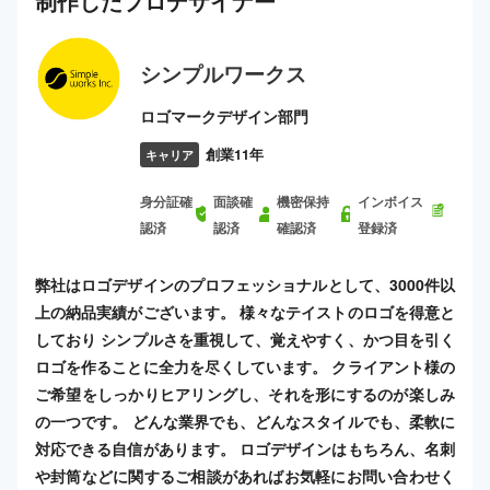
制作した
プロ
デザイナー
シンプルワークス
ロゴマークデザイン部門
創業11年
キャリア
身分証確
面談確
機密保持
インボイス
認済
認済
確認済
登録済
弊社はロゴデザインのプロフェッショナルとして、3000件以
上の納品実績がございます。 様々なテイストのロゴを得意と
しており シンプルさを重視して、覚えやすく、かつ目を引く
ロゴを作ることに全力を尽くしています。 クライアント様の
ご希望をしっかりヒアリングし、それを形にするのが楽しみ
の一つです。 どんな業界でも、どんなスタイルでも、柔軟に
対応できる自信があります。 ロゴデザインはもちろん、名刺
や封筒などに関するご相談があればお気軽にお問い合わせく