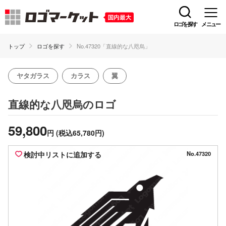
ロゴを探す
メニュー
トップ
ロゴを探す
No.47320「直線的な八咫烏」
ヤタガラス
カラス
翼
のロゴ
直線的な八咫烏
59,800
円
(税込65,780円)
検討中リストに追加する
No.47320