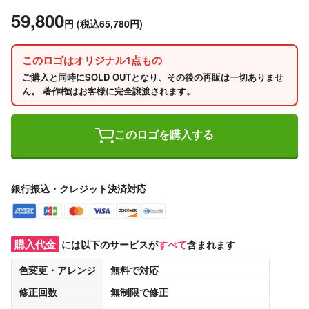
59,800
円
(税込65,780円)
このロゴはオリジナル1点もの
ご購入と同時にSOLD OUTとなり、その後の再販は一切ありませ
ん。 著作権はお客様に完全譲渡されます。
このロゴを購入する
銀行振込・クレジット決済対応
購入代金
には以下のサービスが
すべて
含まれます
色変更・アレンジ
無料
で対応
修正回数
無制限
で修正