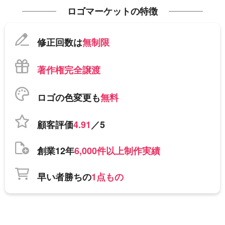
ロゴマーケットの特徴
修正回数は
無制限
著作権完全譲渡
ロゴの色変更も
無料
顧客評価
4.91
／5
創業12年
6,000件以上制作実績
早い者勝ちの
1点もの