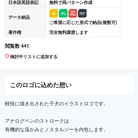
日本語英語表記
無料
で両パターン作成
データ納品
ご希望に応じた形式で納品(複数可)
著作権
完全無料譲渡
します
閲覧数 441
検討中リストに追加する
この
ロゴ
に込めた想い
軽快に描き出された子犬のイラストロゴです。
アナログペンのストロークは
有機的な温かみとノスタルジーを内包します。