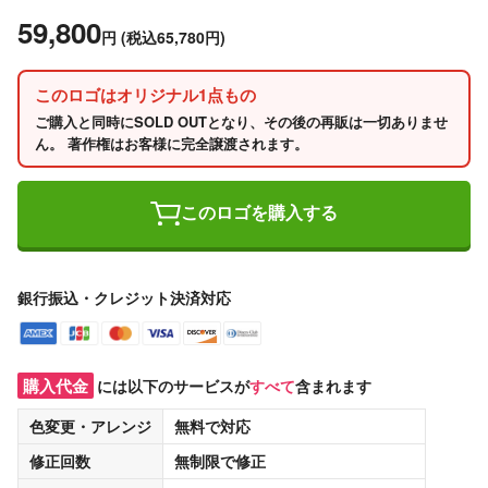
59,800
円
(税込65,780円)
このロゴはオリジナル1点もの
ご購入と同時にSOLD OUTとなり、その後の再販は一切ありませ
ん。 著作権はお客様に完全譲渡されます。
このロゴを購入する
銀行振込・クレジット決済対応
購入代金
には以下のサービスが
すべて
含まれます
色変更・アレンジ
無料
で対応
修正回数
無制限
で修正