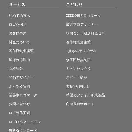
サービス
こだわり
初めての方へ
30000個のロゴマーク
ロゴを探す
厳選プロデザイナー
お客様の声
明朗会計・追加料金ゼロ
料金について
著作権完全譲渡
著作権無償譲渡
1点ものオリジナル
選ばれる理由
修正回数無制限
商標登録
キャンセルＯＫ
登録デザイナー
スピード納品
よくある質問
実績1万件以上
業界別ロゴマーク
希望のファイル形式納品
お問い合わせ
商標登録サポート
ロゴ制作実績
ロゴ作成マニュアル
無料ダウンロード