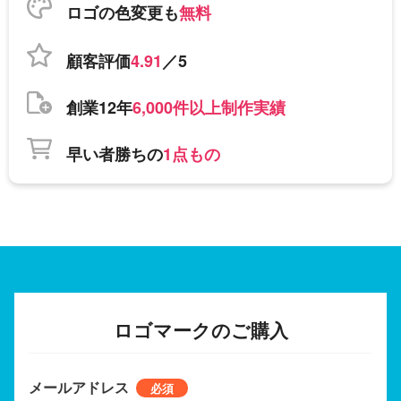
ロゴの色変更も
無料
顧客評価
4.91
／5
創業12年
6,000件以上制作実績
早い者勝ちの
1点もの
ロゴマークのご購入
メールアドレス