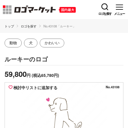
ロゴを探す
メニュー
トップ
ロゴを探す
No.43108「ルーキー」
動物
犬
かわいい
のロゴ
ルーキー
59,800
円
(税込65,780円)
検討中リストに追加する
No.43108