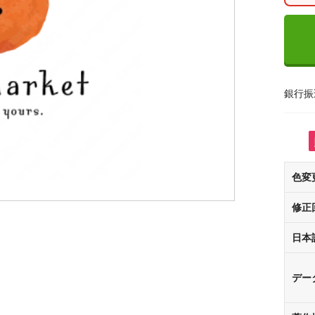
銀行振
色変
修正
日本
デー