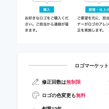
ロゴマーケット
修正回数は
無制限
ロゴの色変更も
無料
創業12年