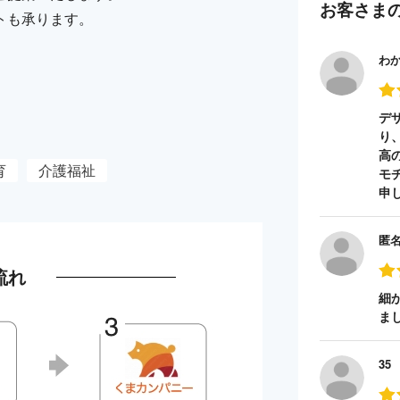
お客さま
トも承ります。
わ
デ
り
高
育
介護福祉
モ
申
匿
流れ
細
ま
35