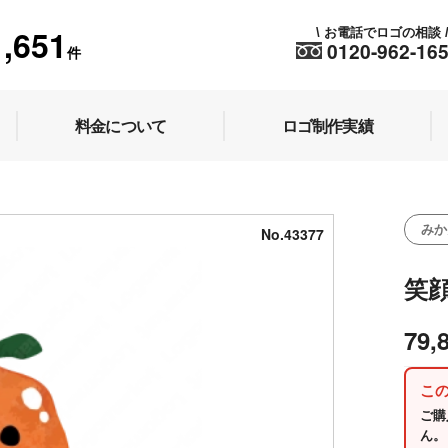
1,651
お電話でロゴの相談
\
0120-962-16
件
料金について
ロゴ制作実績
みか
No.43377
笑
79,
こ
ご購
ん。