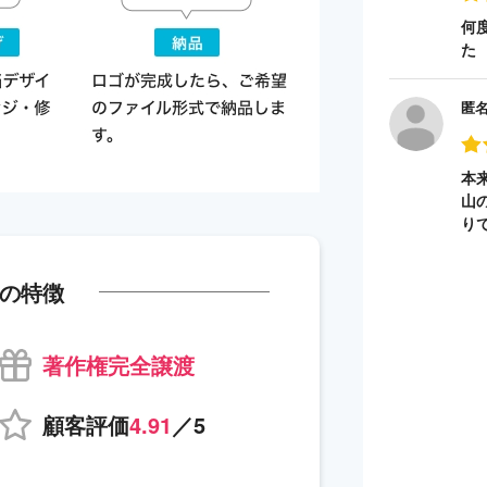
何
た
匿
本
山
り
の特徴
著作権完全譲渡
顧客評価
4.91
／5