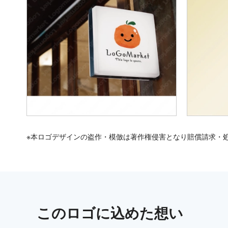
※本ロゴデザインの盗作・模倣は著作権侵害となり賠償請求・
この
ロゴ
に込めた想い