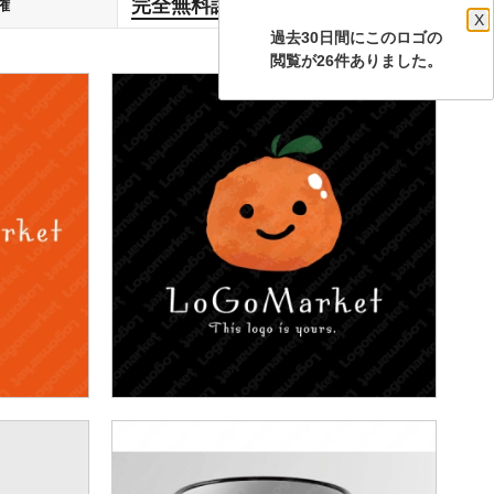
完全無料譲渡
権
します
X
過去30日間にこのロゴの
閲覧が26件ありました。