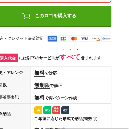
このロゴを購入する
込・クレジット決済対応
すべて
購入代金
には以下のサービスが
含まれます
無料
更・アレンジ
で対応
無制限
回数
で修正
無料
語英語表記
で両パターン作成
タ納品
ご希望に応じた形式で納品(複数可)