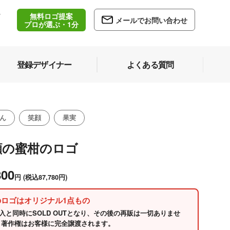
無料ロゴ提案
/
メールでお問い合わせ
5
プロが選ぶ・1分
登録デザイナー
よくある質問
ん
笑顔
果実
顔の蜜柑のロゴ
800
円
(税込87,780円)
のロゴはオリジナル1点もの
入と同時にSOLD OUTとなり、その後の再販は一切ありませ
 著作権はお客様に完全譲渡されます。