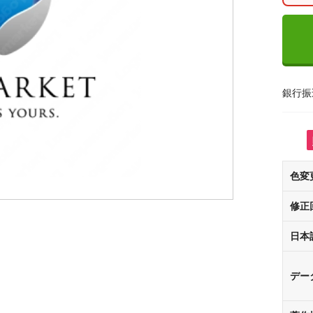
銀行振
色変
修正
日本
デー