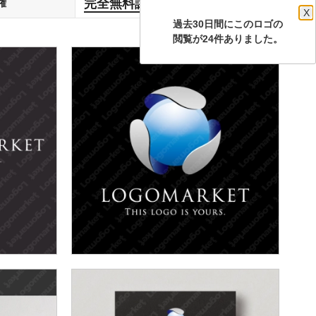
完全無料譲渡
権
します
X
過去30日間にこのロゴの
閲覧が24件ありました。