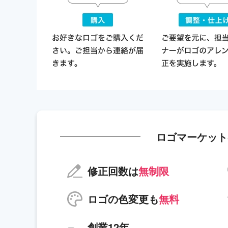
ロゴマーケット
修正回数は
無制限
ロゴの色変更も
無料
創業12年