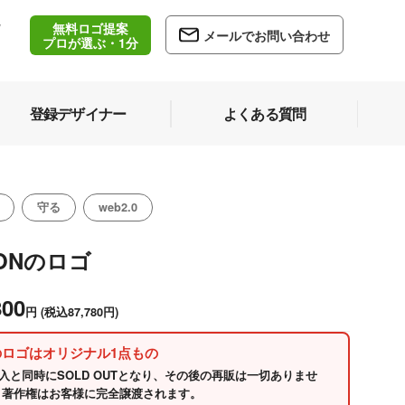
無料ロゴ提案
/
メールでお問い合わせ
5
プロが選ぶ・1分
登録デザイナー
よくある質問
守る
web2.0
ONのロゴ
800
円
(税込87,780円)
のロゴはオリジナル1点もの
入と同時にSOLD OUTとなり、その後の再販は一切ありませ
 著作権はお客様に完全譲渡されます。