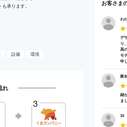
お客さま
トも承ります。
わ
デ
り
高
造
設備
環境
モ
申
匿
流れ
細
ま
35