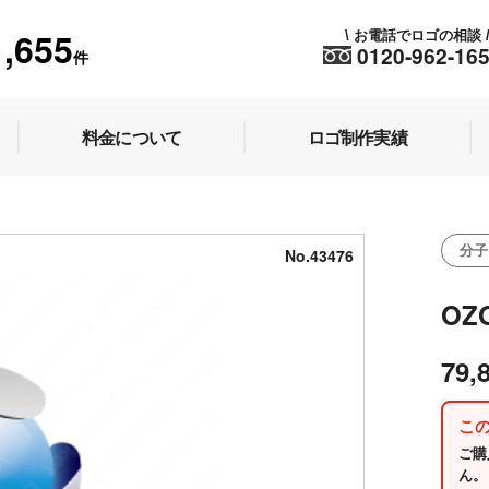
1,655
お電話でロゴの相談
\
0120-962-16
件
料金について
ロゴ制作実績
分子
No.43476
OZ
79,
こ
ご購
ん。