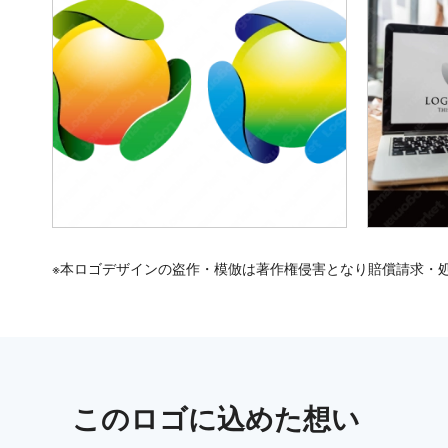
※本ロゴデザインの盗作・模倣は著作権侵害となり賠償請求・
この
ロゴ
に込めた想い