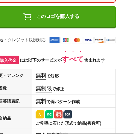
このロゴを購入する
込・クレジット決済対応
すべて
購入代金
には以下のサービスが
含まれます
無料
更・アレンジ
で対応
無制限
回数
で修正
無料
語英語表記
で両パターン作成
タ納品
ご希望に応じた形式で納品(複数可)