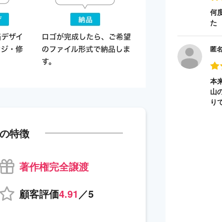
何
た
匿
本
山
り
の特徴
著作権完全譲渡
顧客評価
4.91
／5