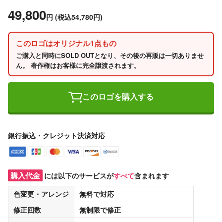
49,800
円
(税込54,780円)
このロゴはオリジナル1点もの
ご購入と同時にSOLD OUTとなり、その後の再販は一切ありませ
ん。 著作権はお客様に完全譲渡されます。
このロゴを購入する
銀行振込・クレジット決済対応
購入代金
には以下のサービスが
すべて
含まれます
色変更・アレンジ
無料
で対応
修正回数
無制限
で修正