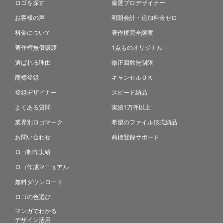
ロゴを探す
厳選プロデザイナー
お客様の声
明朗会計・追加料金ゼロ
料金について
著作権完全譲渡
著作権無償譲渡
1点ものオリジナル
選ばれる理由
修正回数無制限
商標登録
キャンセルＯＫ
登録デザイナー
スピード納品
よくある質問
実績1万件以上
業界別ロゴマーク
希望のファイル形式納品
お問い合わせ
商標登録サポート
ロゴ制作実績
ロゴ作成マニュアル
無料ダウンロード
ロゴの色選び
マンガでわかる
デザイン活用