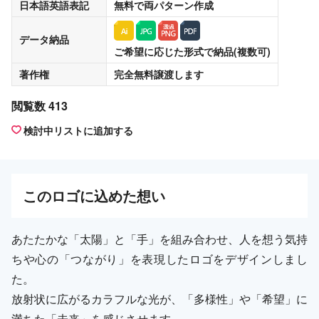
日本語英語表記
無料
で両パターン作成
データ納品
ご希望に応じた形式で納品(複数可)
著作権
完全無料譲渡
します
閲覧数 413
検討中リストに追加する
この
ロゴ
に込めた想い
あたたかな「太陽」と「手」を組み合わせ、人を想う気持
ちや心の「つながり」を表現したロゴをデザインしまし
た。
放射状に広がるカラフルな光が、「多様性」や「希望」に
満ちた「未来」を感じさせます。