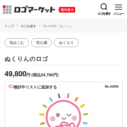
ロゴを探す
メニュー
トップ
ロゴを探す
No.44359「ぬくりん」
包みこむ
安心感
ぬくもり
のロゴ
ぬくりん
49,800
円
(税込54,780円)
検討中リストに追加する
No.44359