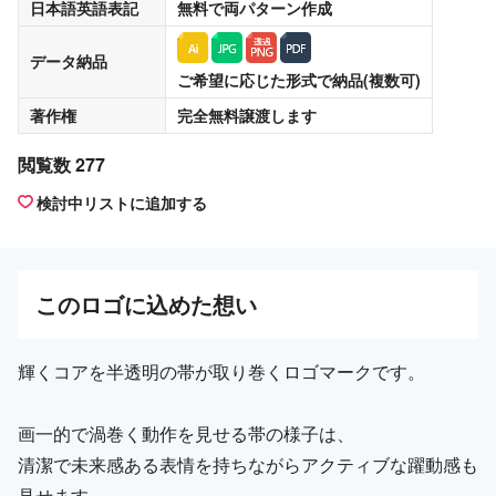
日本語英語表記
無料
で両パターン作成
データ納品
ご希望に応じた形式で納品(複数可)
著作権
完全無料譲渡
します
閲覧数 277
検討中リストに追加する
この
ロゴ
に込めた想い
輝くコアを半透明の帯が取り巻くロゴマークです。
画一的で渦巻く動作を見せる帯の様子は、
清潔で未来感ある表情を持ちながらアクティブな躍動感も
見せます。