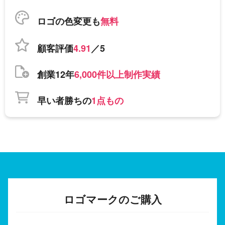
ロゴの色変更も
無料
顧客評価
4.91
／5
創業12年
6,000件以上制作実績
早い者勝ちの
1点もの
ロゴマークのご購入