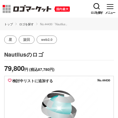
ロゴを探す
メニュー
トップ
ロゴを探す
No.44430「Nautilus」
星
旋回
web2.0
のロゴ
Nautilus
79,800
円
(税込87,780円)
検討中リストに追加する
No.44430