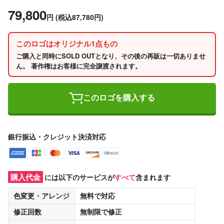
79,800
円
(税込87,780円)
このロゴはオリジナル1点もの
ご購入と同時にSOLD OUTとなり、その後の再販は一切ありませ
ん。 著作権はお客様に完全譲渡されます。
このロゴを購入する
銀行振込・クレジット決済対応
購入代金
には以下のサービスが
すべて
含まれます
色変更・アレンジ
無料
で対応
修正回数
無制限
で修正