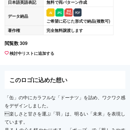
日本語英語表記
無料
で両パターン作成
データ納品
ご希望に応じた形式で納品(複数可)
著作権
完全無料譲渡
します
閲覧数 309
検討中リストに追加する
この
ロゴ
に込めた想い
「缶」の中にカラフルな「ドーナツ」を詰め、ワクワク感
をデザインしました。
楽しさと甘さを運ぶ「羽」は、明るい「未来」を表現し
ています。
見る人の心を軽やかにする、「ポップ」で「親しみやす