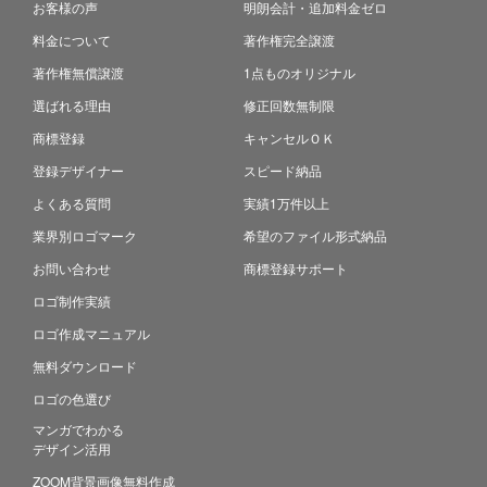
お客様の声
明朗会計・追加料金ゼロ
料金について
著作権完全譲渡
著作権無償譲渡
1点ものオリジナル
選ばれる理由
修正回数無制限
商標登録
キャンセルＯＫ
登録デザイナー
スピード納品
よくある質問
実績1万件以上
業界別ロゴマーク
希望のファイル形式納品
お問い合わせ
商標登録サポート
ロゴ制作実績
ロゴ作成マニュアル
無料ダウンロード
ロゴの色選び
マンガでわかる
デザイン活用
ZOOM背景画像無料作成