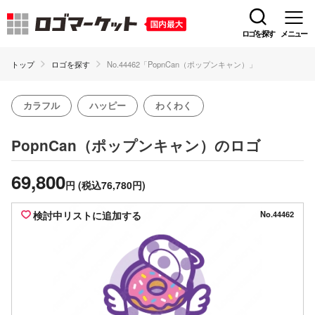
ロゴを探す
メニュー
トップ
ロゴを探す
No.44462「PopnCan（ポップンキャン）」
カラフル
ハッピー
わくわく
のロゴ
PopnCan（ポップンキャン）
69,800
円
(税込76,780円)
検討中リストに追加する
No.44462