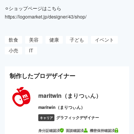
⚪︎ショップページはこちら
https://logomarket.jp/designer/43/shop/
飲食
美容
健康
子ども
イベント
小売
IT
制作した
プロ
デザイナー
maritwin（まりつぃん）
maritwin（まりつぃん）
グラフィックデザイナー
キャリア
身分証確認済
面談確認済
機密保持確認済