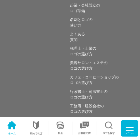
起業・会社設立の
ロゴ準備
名刺とロゴの
使い方
よくある
質問
税理士・士業の
ロゴの選び方
美容サロン・エステの
ロゴの選び方
カフェ・コーヒーショップの
ロゴの選び方
行政書士・司法書士の
ロゴの選び方
工務店・建設会社の
ロゴの選び方
メニュー
料金
ロゴを探す
お客様の声
ホーム
初めての方
Copyright © Simple works Inc. All Rights Reserved.