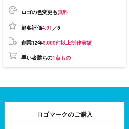
ロゴの色変更も
無料
顧客評価
4.91
／5
創業12年
6,000件以上制作実績
早い者勝ちの
1点もの
ロゴマークのご購入