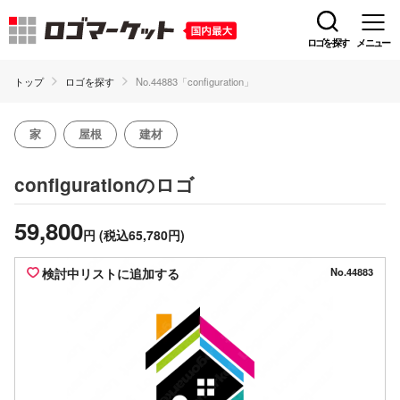
ロゴを探す
メニュー
トップ
ロゴを探す
No.44883「configuration」
家
屋根
建材
のロゴ
configuration
59,800
円
(税込65,780円)
検討中リストに追加する
No.44883