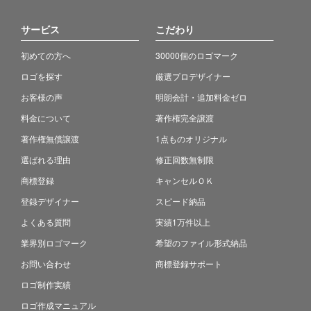
サービス
こだわり
初めての方へ
30000個のロゴマーク
ロゴを探す
厳選プロデザイナー
お客様の声
明朗会計・追加料金ゼロ
料金について
著作権完全譲渡
著作権無償譲渡
1点ものオリジナル
選ばれる理由
修正回数無制限
商標登録
キャンセルＯＫ
登録デザイナー
スピード納品
よくある質問
実績1万件以上
業界別ロゴマーク
希望のファイル形式納品
お問い合わせ
商標登録サポート
ロゴ制作実績
ロゴ作成マニュアル