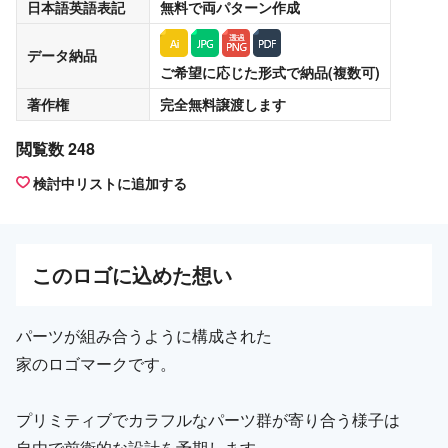
日本語英語表記
無料
で両パターン作成
データ納品
ご希望に応じた形式で納品(複数可)
著作権
完全無料譲渡
します
閲覧数 248
検討中リストに追加する
この
ロゴ
に込めた想い
パーツが組み合うように構成された
家のロゴマークです。
プリミティブでカラフルなパーツ群が寄り合う様子は
自由で前衛的な設計を予期します。