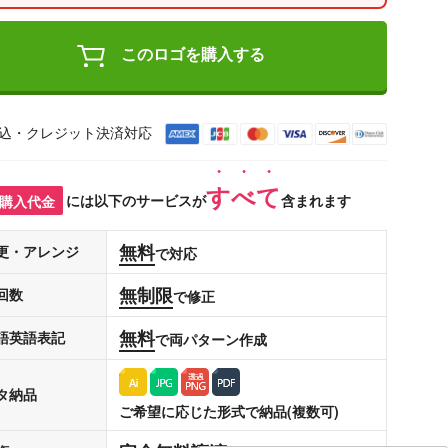
このロゴを購入する
込・クレジット決済対応
すべて
購入代金
には以下のサービスが
含まれます
無料
更・アレンジ
で対応
無制限
回数
で修正
無料
語英語表記
で両パターン作成
タ納品
ご希望に応じた形式で納品(複数可)