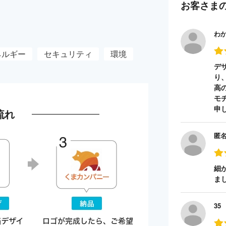
お客さま
わ
ネルギー
セキュリティ
環境
デ
り
高
モ
申
流れ
匿
細
ま
35