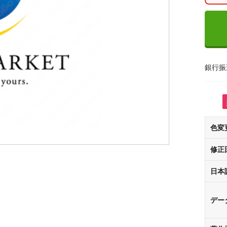
銀行振
色変
修正
日本
デー