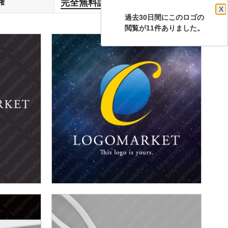
完全無料譲渡
権
します
X
過去30日間にこのロゴの
閲覧が11件ありました。