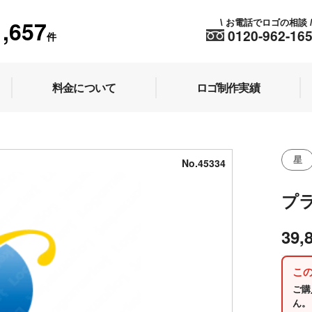
1,657
お電話でロゴの相談
\
0120-962-16
件
料金について
ロゴ制作実績
星
No.45334
プ
39,
こ
ご購
ん。