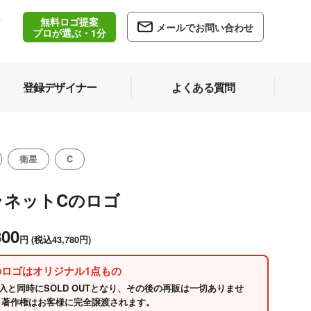
無料ロゴ提案
/
メールでお問い合わせ
5
プロが選ぶ・1分
登録デザイナー
よくある質問
衛星
C
ラネットCのロゴ
800
円
(税込43,780円)
のロゴはオリジナル1点もの
入と同時にSOLD OUTとなり、その後の再販は一切ありませ
 著作権はお客様に完全譲渡されます。