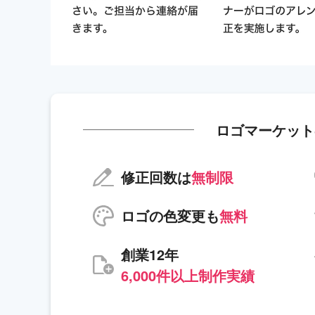
ロゴマーケット
修正回数は
無制限
ロゴの色変更も
無料
創業12年
6,000件以上制作実績