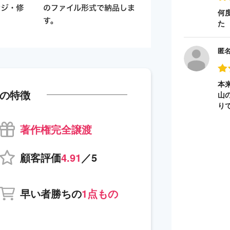
何
た
匿
本
の特徴
山
り
著作権完全譲渡
顧客評価
4.91
／5
早い者勝ちの
1点もの