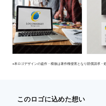
※本ロゴデザインの盗作・模倣は著作権侵害となり賠償請求・
この
ロゴ
に込めた想い