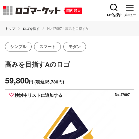
ロゴを探す
メニュー
トップ
ロゴを探す
No.47097「高みを目指すA」
シンプル
スマート
モダン
のロゴ
高みを目指すA
59,800
円
(税込65,780円)
検討中リストに追加する
No.47097