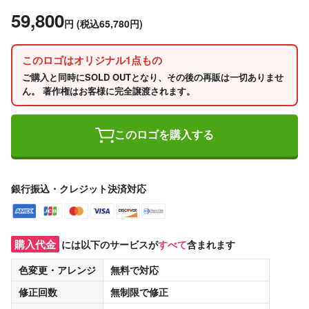
59,800
円
(税込65,780円)
このロゴはオリジナル1点もの
ご購入と同時にSOLD OUTとなり、その後の再販は一切ありませ
ん。 著作権はお客様に完全譲渡されます。
このロゴを購入する
銀行振込・クレジット決済対応
購入代金
には以下のサービスが
すべて
含まれます
色変更・アレンジ
無料
で対応
修正回数
無制限
で修正