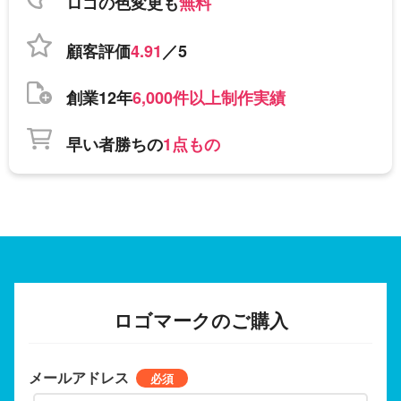
ロゴの色変更も
無料
顧客評価
4.91
／5
創業12年
6,000件以上制作実績
早い者勝ちの
1点もの
ロゴマークのご購入
メールアドレス