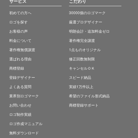
サービス
こだわり
初めての方へ
30000個のロゴマーク
ロゴを探す
厳選プロデザイナー
お客様の声
明朗会計・追加料金ゼロ
料金について
著作権完全譲渡
著作権無償譲渡
1点ものオリジナル
選ばれる理由
修正回数無制限
商標登録
キャンセルＯＫ
登録デザイナー
スピード納品
よくある質問
実績1万件以上
業界別ロゴマーク
希望のファイル形式納品
お問い合わせ
商標登録サポート
ロゴ制作実績
ロゴ作成マニュアル
無料ダウンロード