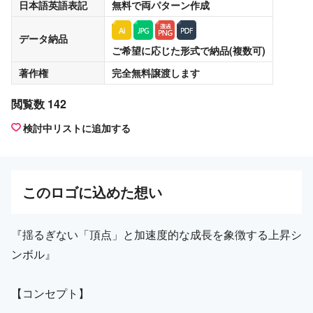
日本語英語表記
無料
で両パターン作成
データ納品
ご希望に応じた形式で納品(複数可)
著作権
完全無料譲渡
します
閲覧数 142
検討中リストに追加する
この
ロゴ
に込めた想い
『揺るぎない「頂点」と加速度的な成長を象徴する上昇シ
ンボル』
【コンセプト】