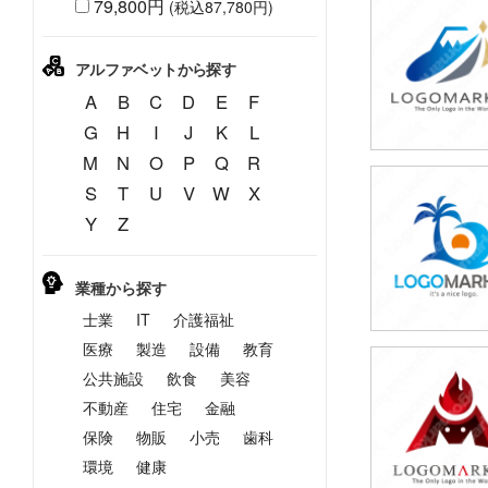
79,800円
(税込87,780円)
49,800円
(税込54,780円
アルファベットから探す
A
B
C
D
E
F
G
H
I
J
K
L
M
N
O
P
Q
R
S
T
U
V
W
X
49,800円
Y
Z
(税込54,780円
業種から探す
士業
IT
介護福祉
医療
製造
設備
教育
公共施設
飲食
美容
49,800円
(税込54,780円
不動産
住宅
金融
保険
物販
小売
歯科
環境
健康