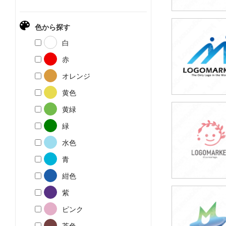
色から探す
59,800円
白
(税込65,780円
赤
オレンジ
黄色
黄緑
49,800円
緑
(税込54,780円
水色
青
紺色
紫
49,800円
ピンク
(税込54,780円
茶色