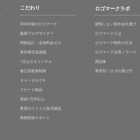
こだわり
ロゴマークラボ
30000個のロゴマーク
後悔しない制作会社選び
厳選プロデザイナー
ロゴマークとは
明朗会計・追加料金ゼロ
ロゴマーク制作の方法
著作権完全譲渡
ロゴマーク活用ノウハウ
1点ものオリジナル
用語集
修正回数無制限
業界別！ロゴの選び方
キャンセルＯＫ
スピード納品
実績1万件以上
希望のファイル形式納品
商標登録サポート