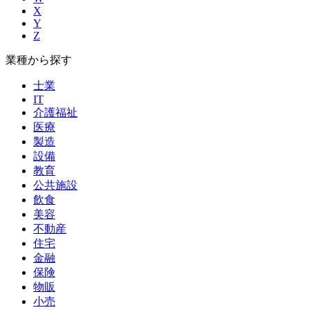
X
Y
Z
業種から探す
士業
IT
介護福祉
医療
製造
設備
教育
公共施設
飲食
美容
不動産
住宅
金融
保険
物販
小売