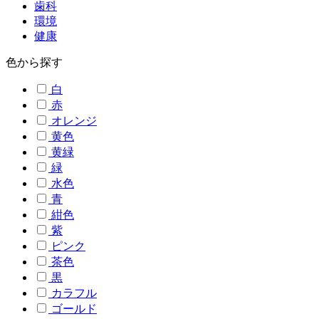
歯科
環境
健康
色から探す
白
赤
オレンジ
黄色
黄緑
緑
水色
青
紺色
紫
ピンク
茶色
黒
カラフル
ゴールド