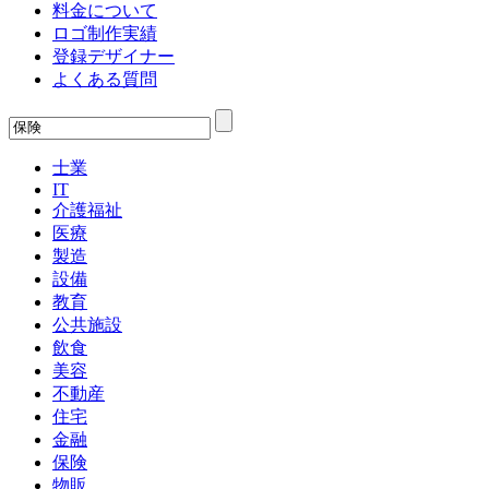
料金について
ロゴ制作実績
登録デザイナー
よくある質問
士業
IT
介護福祉
医療
製造
設備
教育
公共施設
飲食
美容
不動産
住宅
金融
保険
物販