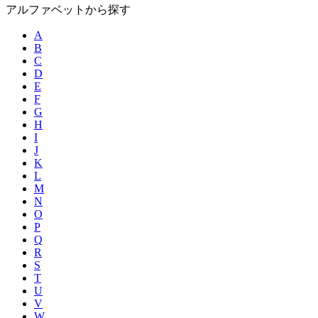
アルファベットから探す
A
B
C
D
E
F
G
H
I
J
K
L
M
N
O
P
Q
R
S
T
U
V
W