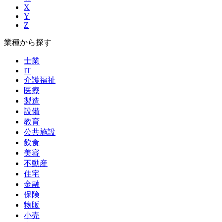
X
Y
Z
業種から探す
士業
IT
介護福祉
医療
製造
設備
教育
公共施設
飲食
美容
不動産
住宅
金融
保険
物販
小売