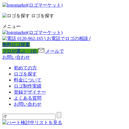
ロゴを探す
メニュー
0120-962-165
\
お電話でロゴの相談
/
無料ロゴ提案
プロが選ぶ・1分
メールで
お問い合わせ
初めての方
ロゴを探す
料金について
ロゴ制作実績
登録デザイナー
よくある質問
お問い合わせ
検討中リストを見る