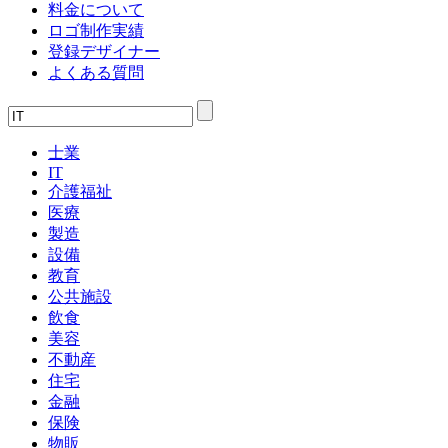
料金について
ロゴ制作実績
登録デザイナー
よくある質問
士業
IT
介護福祉
医療
製造
設備
教育
公共施設
飲食
美容
不動産
住宅
金融
保険
物販