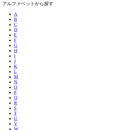
アルファベットから探す
A
B
C
D
E
F
G
H
I
J
K
L
M
N
O
P
Q
R
S
T
U
V
W