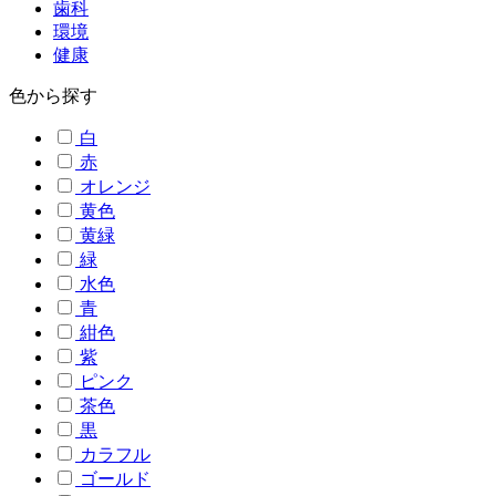
歯科
環境
健康
色から探す
白
赤
オレンジ
黄色
黄緑
緑
水色
青
紺色
紫
ピンク
茶色
黒
カラフル
ゴールド