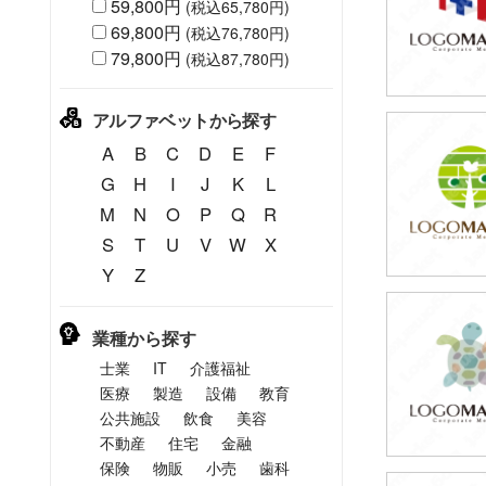
59,800円
(税込65,780円)
69,800円
(税込76,780円)
79,800円
(税込87,780円)
アルファベットから探す
A
B
C
D
E
F
79,80
(税込87,7
G
H
I
J
K
L
M
N
O
P
Q
R
S
T
U
V
W
X
Y
Z
79,80
業種から探す
(税込87,7
士業
IT
介護福祉
医療
製造
設備
教育
公共施設
飲食
美容
不動産
住宅
金融
保険
物販
小売
歯科