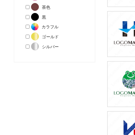
茶色
黒
79,80
カラフル
(税込87,7
ゴールド
シルバー
69,80
(税込76,7
79,80
(税込87,7