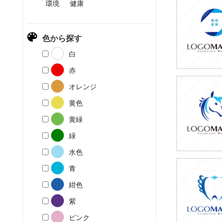
環境
健康
69,80
(税込76,7
色から探す
白
赤
オレンジ
69,80
黄色
(税込76,7
黄緑
緑
水色
青
79,80
紺色
(税込87,7
紫
ピンク