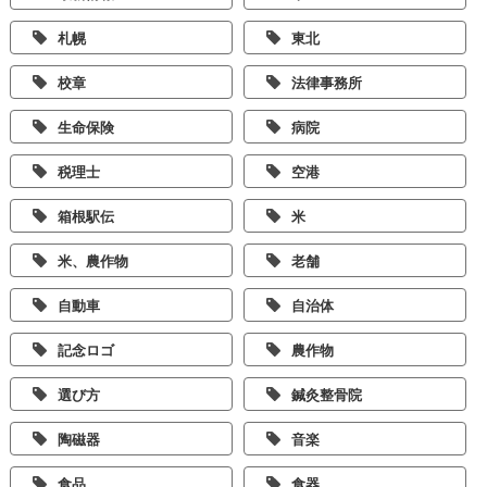
札幌
東北
校章
法律事務所
生命保険
病院
税理士
空港
箱根駅伝
米
米、農作物
老舗
自動車
自治体
記念ロゴ
農作物
選び方
鍼灸整骨院
陶磁器
音楽
食品
食器