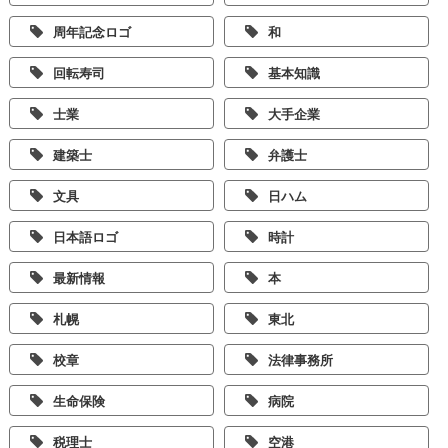
周年記念ロゴ
和
回転寿司
基本知識
士業
大手企業
建築士
弁護士
文具
日ハム
日本語ロゴ
時計
最新情報
本
札幌
東北
校章
法律事務所
生命保険
病院
税理士
空港