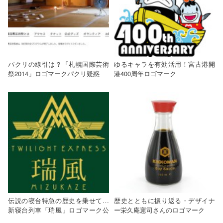
パクリの線引は？「札幌国際芸術
ゆるキャラを有効活用！宮古港開
祭2014」ロゴマークパクリ疑惑
港400周年ロゴマーク
伝説の寝台特急の歴史を乗せて…
歴史とともに振り返る・デザイナ
新寝台列車「瑞風」ロゴマーク公
ー栄久庵憲司さんのロゴマーク
開！