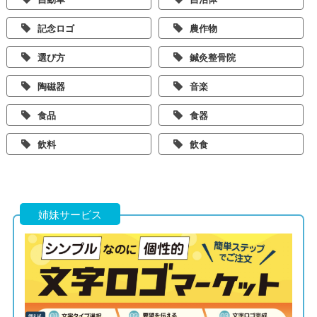
記念ロゴ
農作物
選び方
鍼灸整骨院
陶磁器
音楽
食品
食器
飲料
飲食
姉妹サービス