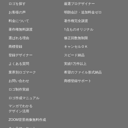
ロゴを探す
厳選プロデザイナー
お客様の声
明朗会計・追加料金ゼロ
料金について
著作権完全譲渡
著作権無料譲渡
1点ものオリジナル
選ばれる理由
修正回数無制限
商標登録
キャンセルＯＫ
登録デザイナー
スピード納品
よくある質問
実績1万件以上
業界別ロゴマーク
希望のファイル形式納品
お問い合わせ
商標登録サポート
ロゴ制作実績
ロゴ作成マニュアル
マンガでわかる
デザイン活用
ZOOM背景画像無料作成
キャラマーケット