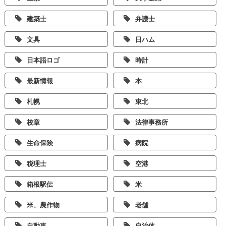
建築士
弁護士
文具
日ハム
日本語ロゴ
時計
最新情報
本
札幌
東北
校章
法律事務所
生命保険
病院
税理士
空港
箱根駅伝
米
米、農作物
老舗
自動車
自治体