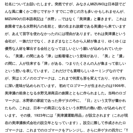
社名についてお話いたします。突然ですが、みなさんMIZUNOは日本語でど
んな風に書くかご存じですか？ すでにご存じの方も多いかもしれませんが、
MIZUNOの日本語表記は「水野」…ではなく「美津濃」と書きます。 これは
創業者である水野利八の名前と、彼の生まれ故郷である美濃から来ています
が、あえて苗字を使わなかったのには理由があります。それは美津濃という
会社が、一族だけでなく、さまざまなところから人材が集まり、ゆくゆくは
優秀な人材を輩出する会社となってほしいという願いが込められていたか
ら。「美濃」の間にある「津」は船着場という意味があり、「美」と「濃」
の間に、人が往来する「津」がある、つまりたくさんの人が集まって欲しい
という想いを表しています。 これだけでも素晴らしいネーミングなのです
が、実はミズノのロゴマークは、これまで何度も形を変えており、それぞれ
に深い意味が込められています。 初めてロゴマークが生まれたのは1906年、
美津濃の前身となる水野兄弟商店の創業とともに作られました。当時のロゴ
マークは、水野家の家紋であった井ゲタの中に、「日」という文字が書かれ
たもの。これは、日本一の商店になるという水野氏の熱い想いが込められて
います。 その後、1923年には「美津濃運動用品」が設立されます（これが現
在の美津濃株式会社の設立年となっています）。設立に際して作成されたロ
ゴマークは、これまでのロゴマークをアレンジし、さらに井ゲタの四方に「T