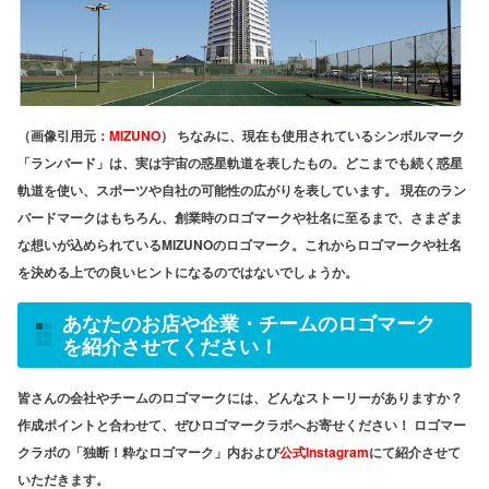
（画像引用元：
MIZUNO
） ちなみに、現在も使用されているシンボルマーク
「ランバード」は、実は宇宙の惑星軌道を表したもの。どこまでも続く惑星
軌道を使い、スポーツや自社の可能性の広がりを表しています。 現在のラン
バードマークはもちろん、創業時のロゴマークや社名に至るまで、さまざま
な想いが込められているMIZUNOのロゴマーク。これからロゴマークや社名
を決める上での良いヒントになるのではないでしょうか。
あなたのお店や企業・チームのロゴマーク
を紹介させてください！
皆さんの会社やチームのロゴマークには、どんなストーリーがありますか？
作成ポイントと合わせて、ぜひロゴマークラボへお寄せください！ ロゴマー
クラボの「独断！粋なロゴマーク」内および
公式Instagram
にて紹介させて
いただきます。