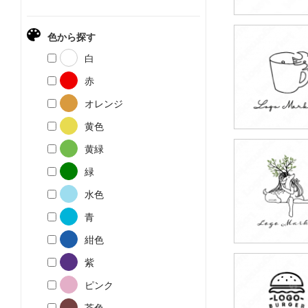
色から探す
49,800円
白
(税込54,780円
赤
オレンジ
黄色
黄緑
49,800円
緑
(税込54,780円
水色
青
紺色
紫
59,800円
ピンク
(税込65,780円
茶色