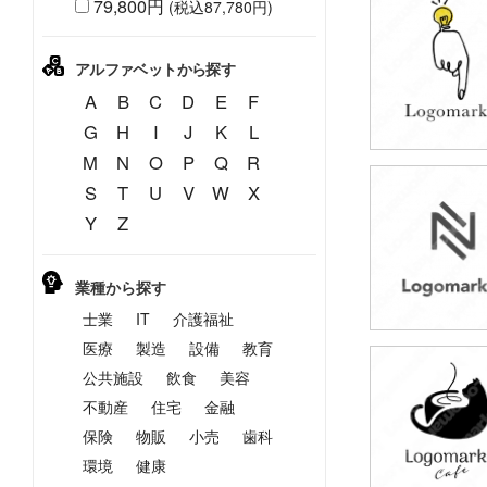
79,800円
(税込87,780円)
49,800円
(税込54,780円
アルファベットから探す
A
B
C
D
E
F
G
H
I
J
K
L
M
N
O
P
Q
R
S
T
U
V
W
X
49,800円
Y
Z
(税込54,780円
業種から探す
士業
IT
介護福祉
医療
製造
設備
教育
公共施設
飲食
美容
49,800円
(税込54,780円
不動産
住宅
金融
保険
物販
小売
歯科
環境
健康