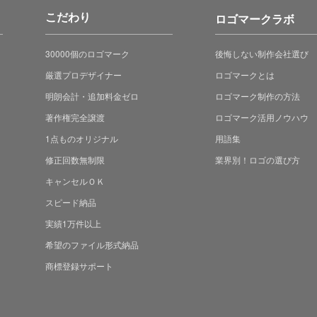
こだわり
ロゴマークラボ
30000個のロゴマーク
後悔しない制作会社選び
厳選プロデザイナー
ロゴマークとは
明朗会計・追加料金ゼロ
ロゴマーク制作の方法
著作権完全譲渡
ロゴマーク活用ノウハウ
1点ものオリジナル
用語集
修正回数無制限
業界別！ロゴの選び方
キャンセルＯＫ
スピード納品
実績1万件以上
希望のファイル形式納品
商標登録サポート