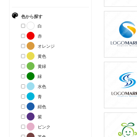
色から探す
59,800円
白
(税込65,780円
赤
オレンジ
黄色
黄緑
59,800円
緑
(税込65,780円
水色
青
紺色
紫
59,800円
ピンク
(税込65,780円
茶色