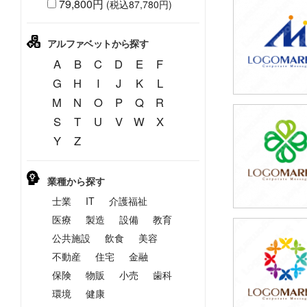
79,800円
(税込87,780円)
79,800円
(税込87,780円
アルファベットから探す
A
B
C
D
E
F
G
H
I
J
K
L
M
N
O
P
Q
R
S
T
U
V
W
X
59,800円
Y
Z
(税込65,780円
業種から探す
士業
IT
介護福祉
医療
製造
設備
教育
公共施設
飲食
美容
49,800円
(税込54,780円
不動産
住宅
金融
保険
物販
小売
歯科
環境
健康