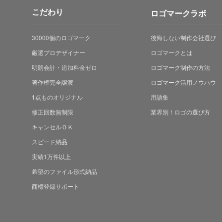
こだわり
ロゴマークラボ
30000個のロゴマーク
後悔しない制作会社選び
厳選プロデザイナー
ロゴマークとは
明朗会計・追加料金ゼロ
ロゴマーク制作の方法
著作権完全譲渡
ロゴマーク活用ノウハウ
1点ものオリジナル
用語集
修正回数無制限
業界別！ロゴの選び方
キャンセルＯＫ
スピード納品
実績1万件以上
希望のファイル形式納品
商標登録サポート