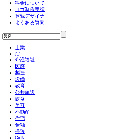
料金について
ロゴ制作実績
登録デザイナー
よくある質問
士業
IT
介護福祉
医療
製造
設備
教育
公共施設
飲食
美容
不動産
住宅
金融
保険
物販