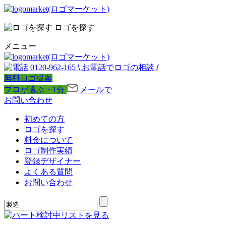
ロゴを探す
メニュー
0120-962-165
\
お電話でロゴの相談
/
無料ロゴ提案
プロが選ぶ・1分
メールで
お問い合わせ
初めての方
ロゴを探す
料金について
ロゴ制作実績
登録デザイナー
よくある質問
お問い合わせ
検討中リストを見る