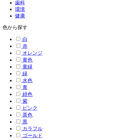
歯科
環境
健康
色から探す
白
赤
オレンジ
黄色
黄緑
緑
水色
青
紺色
紫
ピンク
茶色
黒
カラフル
ゴールド