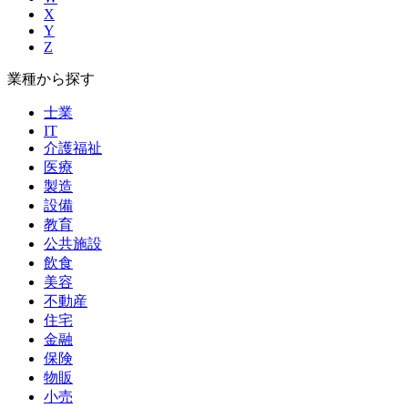
X
Y
Z
業種から探す
士業
IT
介護福祉
医療
製造
設備
教育
公共施設
飲食
美容
不動産
住宅
金融
保険
物販
小売