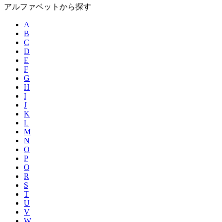
アルファベットから探す
A
B
C
D
E
F
G
H
I
J
K
L
M
N
O
P
Q
R
S
T
U
V
W