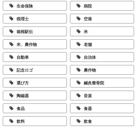
生命保険
病院
税理士
空港
箱根駅伝
米
米、農作物
老舗
自動車
自治体
記念ロゴ
農作物
選び方
鍼灸整骨院
陶磁器
音楽
食品
食器
飲料
飲食